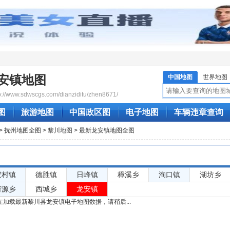
安镇地图
中国地图
世界地图
www.sdwscgs.com/dianziditu/zhen8671/
图
旅游地图
中国政区图
电子地图
车辆违章查询
>
抚州地图全图
>
黎川地图
> 最新龙安镇地图全图
宏村镇
德胜镇
日峰镇
樟溪乡
洵口镇
湖坊乡
荷源乡
西城乡
龙安镇
加载最新黎川县龙安镇电子地图数据，请稍后...