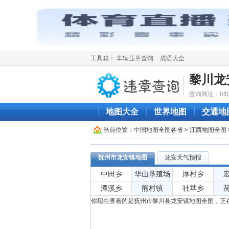
工具箱：
车辆违章查询
成语大全
黎川龙
查询网址：http://
地图大全
世界地图
交通地
当前位置：
中国地图全图各省
>
江西地图全图
抚州市龙安镇地图
龙安天气预报
中田乡
华山垦殖场
厚村乡
潭溪乡
熊村镇
社苹乡
你现在查看的是抚州市黎川县龙安镇地图全图，正在