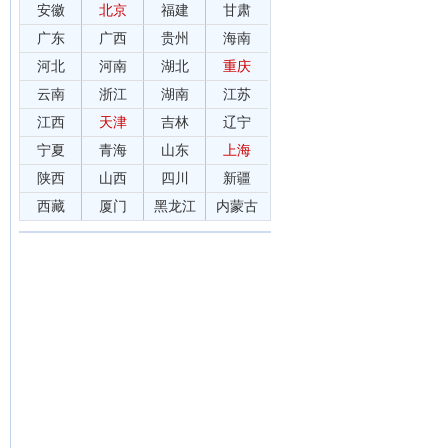
安徽
北京
福建
甘肃
广东
广西
贵州
海南
河北
河南
湖北
重庆
云南
浙江
湖南
江苏
江西
天津
吉林
辽宁
宁夏
青海
山东
上海
陕西
山西
四川
新疆
西藏
厦门
黑龙江
内蒙古