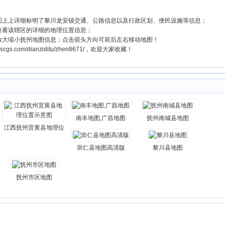
地图上上详细标明了黎川龙安镇交通、公路信息以及行政区划、便民设施等信息；
查看该辖区的详细的地理位置信息；
放大缩小抚州地图信息；点击箭头方向可前后左右移动地图！
s.com/dianziditu/zhen8671/，欢迎大家收藏！
南丰地图,广昌地图
抚州南城县地图
江西抚州宜黄县地理位
崇仁县地图高清版
黎川县地图
抚州市区地图