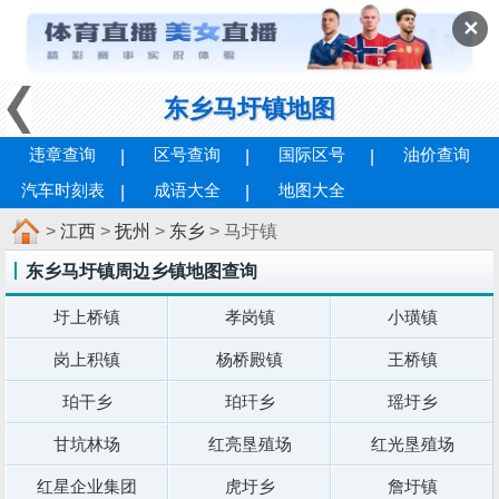
✕
东乡马圩镇地图
违章查询
区号查询
国际区号
油价查询
汽车时刻表
成语大全
地图大全
>
江西
>
抚州
>
东乡
> 马圩镇
东乡马圩镇周边乡镇地图查询
圩上桥镇
孝岗镇
小璜镇
岗上积镇
杨桥殿镇
王桥镇
珀干乡
珀玕乡
瑶圩乡
甘坑林场
红亮垦殖场
红光垦殖场
红星企业集团
虎圩乡
詹圩镇