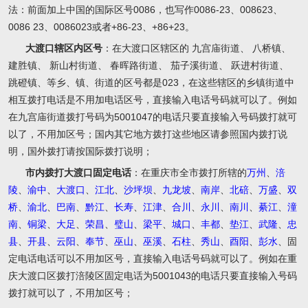
法：前面加上中国的国际区号0086，也写作0086-23、008623、
0086 23、0086023或者+86-23、+86+23。
大渡口辖区内区号
：在大渡口区辖区的 九宫庙街道、 八桥镇、
建胜镇、 新山村街道、 春晖路街道、 茄子溪街道、 跃进村街道、
跳磴镇、等乡、镇、街道的区号都是023，在这些辖区的乡镇街道中
相互拨打电话是不用加电话区号，直接输入电话号码就可以了。例如
在九宫庙街道拨打号码为5001047的电话只要直接输入号码拨打就可
以了，不用加区号；国内其它地方拨打这些地区请参照国内拨打说
明，国外拨打请按国际拨打说明；
市内拨打大渡口固定电话
：在重庆市全市拨打所辖的
万州
、
涪
陵
、
渝中
、
大渡口
、
江北
、
沙坪坝
、
九龙坡
、
南岸
、
北碚
、
万盛
、
双
桥
、
渝北
、
巴南
、
黔江
、
长寿
、
江津
、
合川
、
永川
、
南川
、
綦江
、
潼
南
、
铜梁
、
大足
、
荣昌
、
璧山
、
梁平
、
城口
、
丰都
、
垫江
、
武隆
、
忠
县
、
开县
、
云阳
、
奉节
、
巫山
、
巫溪
、
石柱
、
秀山
、
酉阳
、
彭水
、固
定电话电话可以不用加区号，直接输入电话号码就可以了。例如在重
庆大渡口区拨打涪陵区固定电话为5001043的电话只要直接输入号码
拨打就可以了，不用加区号；