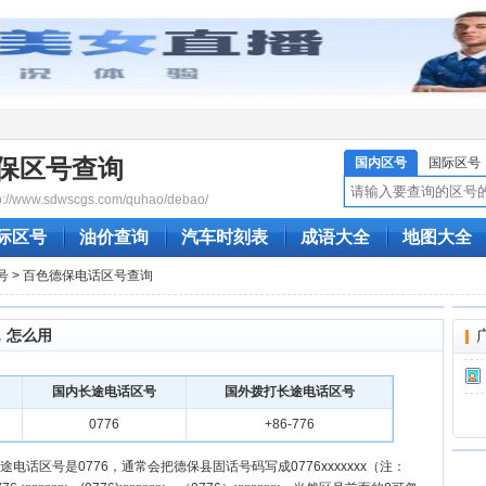
保区号查询
国内区号
国际区号
/www.sdwscgs.com/quhao/debao/
际区号
油价查询
汽车时刻表
成语大全
地图大全
号
> 百色德保电话区号查询
，怎么用
国内长途电话区号
国外拨打长途电话区号
0776
+86-776
电话区号是0776，通常会把德保县固话号码写成0776xxxxxxx（注：