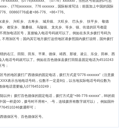
xxxxxxx、(0776)xxxxxxx、（0776）xxxxxxx，当然区号前面的0可忽
xxxxxx-、(776)xxxxxxx、776 xxxxxxx，国际标准写法：前面加上中国的国际
776、00860776或者+86-776、+86+776。
东凌乡、 兴旺乡、 古寿乡、 城关镇、 大旺乡、 巴头乡、 扶平乡、 敬德
甲乡、 都安乡、 隆桑镇、 马隘镇、 龙光乡、等乡、镇、街道的区号都是
是不用加电话区号，直接输入电话号码就可以了。例如在东关乡拨打号码为
以了，不用加区号；国内其它地方拨打这些地区请参照国内拨打说明，国外拨打
辖的
右江
、
田阳
、
田东
、
平果
、
德保
、
靖西
、
那坡
、
凌云
、
乐业
、
田林
、
西
入电话号码就可以了。例如在百色德保县拨打田阳县固定电话为4510243
区号；
号的地区拨打广西德保的固定电话，拨打方式是“0776-xxxxxxx”（注意拨
XXXX表示当地电话号码，位数不一定是8位，以当地实际电话号码位数为
保电话需要输入07764510249；
以外）拨打百色德保的固定电话，拨打方式是“+86-776-xxxxxx”，86的前
中国一样是00，拨号时不用有+、-号，连续拨所有数字就可以）。例如国外
764510246拨通即可；
西德保区号、百色德保区号。