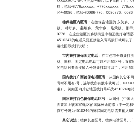
xxxxxx表示7-8位的电话号码，以下雷同；）、0776-
略，也写作776xxxxxxx、+776xxxxxxx、776x
区号0086，也写作0086-776、0086776、0086 
德保辖区内区号
：在德保县辖区的 东关乡、 
镇、 朴圩乡、 燕峒乡、 荣华乡、 足荣镇、 那
0776，在这些辖区的乡镇街道中相互拨打电话
4510247的电话只要直接输入号码拨打就可
请按国际拨打说明；
市内拨打德保固定电话
：在百色市全市拨打所
林
、
隆林
、固定电话电话可以不用加区号，直接输
的电话只要直接输入号码拨打就可以了，不用加
国内拨打广西德保电话区号
：从国内其它不同区
号时不用有-号，连续拨所有数字就可以，XXXX
准）。例如国内其它地区拨打号码为4510249的德
国际拨打百色德保电话区号
：从国外（中国大陆
面要加上该国家/地区的国际长途前缀（不一定和
拨打号码为4510246的德保固定电话需要输入867
其它说法
：德保长途区号、德保电话区号、广