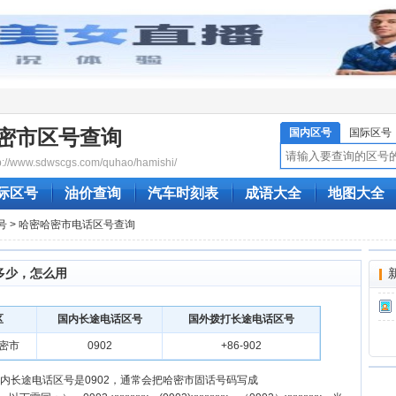
密市区号查询
国内区号
国际区号
/www.sdwscgs.com/quhao/hamishi/
际区号
油价查询
汽车时刻表
成语大全
地图大全
号
> 哈密哈密市电话区号查询
多少，怎么用
区
国内长途电话区号
国外拨打长途电话区号
密市
0902
+86-902
内长途电话区号是0902，通常会把哈密市固话号码写成