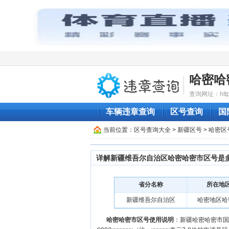
哈密哈
查询网址：http:/
车辆违章查询
区号查询
国
当前位置：
区号查询大全
>
新疆区号
>
哈密区
详解新疆维吾尔自治区哈密哈密市区号是
省分名称
所在地
新疆维吾尔自治区
哈密地区哈
哈密哈密市区号使用说明
：新疆哈密哈密市国