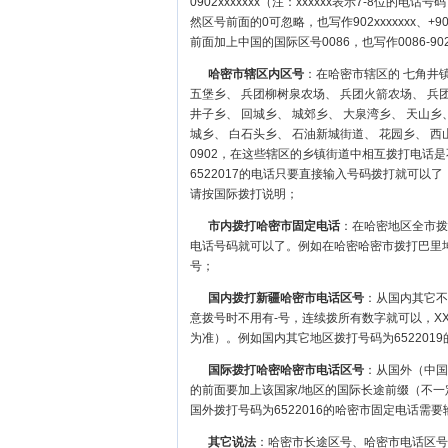
0902xxxxxxx（注：xxxxxx表示7-8位的电话号码，
然区号前面的0可忽略，也写作902xxxxxxx、+902xxx
前面加上中国的国际区号0086，也写作0086-902、00
哈密市辖区内区号
：在哈密市辖区的 七角井镇
五堡乡、 兵团柳树泉农场、 兵团火箭农场、 兵
井子乡、 回城乡、 城郊乡、 大泉湾乡、 天山乡
城乡、 白石头乡、 石油新城街道、 花园乡、 
0902，在这些辖区的乡镇街道中相互拨打电话
6522017的电话只要直接输入号码拨打就可
请按国际拨打说明；
市内拨打哈密市固定电话
：在哈密地区全市拨
电话号码就可以了。例如在哈密哈密市拨打巴里坤
号；
国内拨打新疆哈密市电话区号
：从国内其它不同
意拨号时不用有-号，连续拨所有数字就可以，X
为准）。例如国内其它地区拨打号码为6522019的
国际拨打哈密哈密市电话区号
：从国外（中国大
的前面要加上该国家/地区的国际长途前缀（不一
国外拨打号码为6522016的哈密市固定电话需要输入
其它说法
：哈密市长途区号、哈密市电话区号