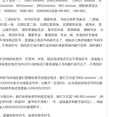
以下雷同；）、0902-xxxxxxx、(0902)xxxxxxx、（0902）xxxxxxx，当
xxxx、902xxxxxxx-、(902)xxxxxxx、902 xxxxxxx，国际标准写法：
86902、0086 902、00860902或者+86-902、+86+902。
、 三道岭矿区、 东河区街道、 丽园街道、 乌拉台哈萨克族乡、 二堡镇、
团红星一场、 兵团红星二场、 兵团红星四场、 兵团黄田农场、 南湖乡、 双
、 山南开发区、 德外里都如克乡、 新市区街道、 星星峡镇、 柳树沟乡、 沁
西山乡、 西河区街道、 陶家宫乡、 雅满苏镇、等乡、镇、街道的区号都是
是不用加电话区号，直接输入电话号码就可以了。例如在七角井镇拨打号码为
以了，不用加区号；国内其它地方拨打这些地区请参照国内拨打说明，国外拨打
打所辖的
哈密市
、
巴里坤
、
伊吾
、固定电话电话可以不用加区号，直接输入
县固定电话为6522013的电话只要直接输入号码拨打就可以了，不用加区
区号的地区拨打新疆哈密市的固定电话，拨打方式是“0902-xxxxxxx”（注
XXXXXXX表示当地电话号码，位数不一定是8位，以当地实际电话号码位数
哈密市电话需要输入09026522019；
陆以外）拨打哈密哈密市的固定电话，拨打方式是“+86-902-xxxxxx”，86
定和中国一样是00，拨号时不用有+、-号，连续拨所有数字就可以）。例如
869026522016拨通即可；
、新疆哈密市区号、哈密哈密市区号。