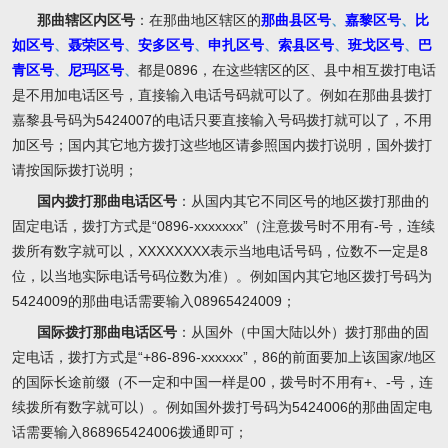
那曲辖区内区号
：在那曲地区辖区的
那曲县区号
、
嘉黎区号
、
比
如区号
、
聂荣区号
、
安多区号
、
申扎区号
、
索县区号
、
班戈区号
、
巴
青区号
、
尼玛区号
、
都是0896，在这些辖区的区、县中相互拨打电话
是不用加电话区号，直接输入电话号码就可以了。例如在那曲县拨打
嘉黎县号码为5424007的电话只要直接输入号码拨打就可以了，不用
加区号；国内其它地方拨打这些地区请参照国内拨打说明，国外拨打
请按国际拨打说明；
国内拨打那曲电话区号
：从国内其它不同区号的地区拨打那曲的
固定电话，拨打方式是“0896-xxxxxxx”（注意拨号时不用有-号，连续
拨所有数字就可以，XXXXXXXX表示当地电话号码，位数不一定是8
位，以当地实际电话号码位数为准）。例如国内其它地区拨打号码为
5424009的那曲电话需要输入08965424009；
国际拨打那曲电话区号
：从国外（中国大陆以外）拨打那曲的固
定电话，拨打方式是“+86-896-xxxxxx”，86的前面要加上该国家/地区
的国际长途前缀（不一定和中国一样是00，拨号时不用有+、-号，连
续拨所有数字就可以）。例如国外拨打号码为5424006的那曲固定电
话需要输入868965424006拨通即可；