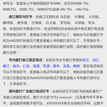
准写法：前面加上中国的国际区号0086，也写作0086-751、
0086751、0086 751、00860751或者+86-751、+86+751。
曲江辖区内区号
：在曲江区辖区的 乌石镇、 大塘镇、 小坑镇、
枫湾镇、 樟市镇、 沙溪镇、 白土镇、 罗坑镇、 马坝镇、等乡、
镇、街道的区号都是0751，在这些辖区的乡镇街道中相互拨打电话是
不用加电话区号，直接输入电话号码就可以了。例如在乌石镇拨打号
码为4402057的电话只要直接输入号码拨打就可以了，不用加区号；
国内其它地方拨打这些地区请参照国内拨打说明，国外拨打请按国际
拨打说明；
市内拨打曲江固定电话
：在韶关市全市拨打所辖的
武江
、
浈江
、
曲江
、
始兴
、
仁化
、
翁源
、
乳源
、
新丰
、
乐昌
、
南雄
、固定电话电话
可以不用加区号，直接输入电话号码就可以了。例如在韶关曲江区拨
打浈江区固定电话为4402053的电话只要直接输入号码拨打就可以
了，不用加区号；
国内拨打广东曲江电话区号
：从国内其它不同区号的地区拨打广
东曲江的固定电话，拨打方式是“0751-xxxxxxx”（注意拨号时不用有-
号，连续拨所有数字就可以，XXXXXXXX表示当地电话号码，位数不