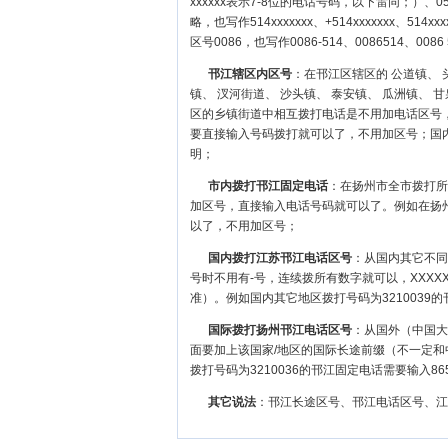
xxxxxx表示7-8位的电话号码，以下雷同；）、0514-
略，也写作514xxxxxxx、+514xxxxxxx、514x
区号0086，也写作0086-514、0086514、0086 
邗江辖区内区号
：在邗江区辖区的 公道镇、 
镇、 汊河街道、 沙头镇、 泰安镇、 瓜洲镇、 
区的乡镇街道中相互拨打电话是不用加电话区号，
要直接输入号码拨打就可以了，不用加区号；国
明；
市内拨打邗江固定电话
：在扬州市全市拨打所
加区号，直接输入电话号码就可以了。例如在扬州
以了，不用加区号；
国内拨打江苏邗江电话区号
：从国内其它不同区
号时不用有-号，连续拨所有数字就可以，XXXX
准）。例如国内其它地区拨打号码为3210039的邗
国际拨打扬州邗江电话区号
：从国外（中国大陆
面要加上该国家/地区的国际长途前缀（不一定和
拨打号码为3210036的邗江固定电话需要输入865
其它说法
：邗江长途区号、邗江电话区号、江