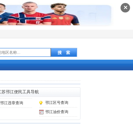
✕
江苏邗江便民工具导航
邗江区号查询
邗江违章查询
邗江油价查询