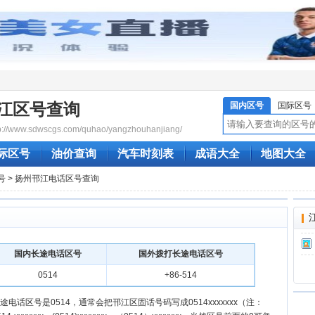
江区号查询
国内区号
国际区号
/www.sdwscgs.com/quhao/yangzhouhanjiang/
际区号
油价查询
汽车时刻表
成语大全
地图大全
号
> 扬州邗江电话区号查询
国内长途电话区号
国外拨打长途电话区号
0514
+86-514
电话区号是0514，通常会把邗江区固话号码写成0514xxxxxxx（注：