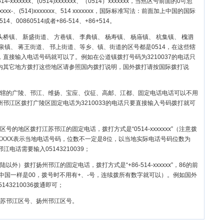
xxxxxxx、(0514)xxxxxxx、（0514）xxxxxxx，当然区号前面的0可忽
xxxxxx-、(514)xxxxxxx、514 xxxxxxx，国际标准写法：前面加上中国的国际
514、00860514或者+86-514、+86+514。
头桥镇、 新盛街道、 方巷镇、 李典镇、 杨寿镇、 杨庙镇、 杭集镇、 槐泗
甘泉镇、 蒋王街道、 邗上街道、等乡、镇、街道的区号都是0514，在这些辖
直接输入电话号码就可以了。例如在公道镇拨打号码为3210037的电话只
内其它地方拨打这些地区请参照国内拨打说明，国外拨打请按国际拨打说
辖的
广陵
、
邗江
、
维扬
、
宝应
、
仪征
、
高邮
、
江都
、固定电话电话可以不用
邗江区拨打广陵区固定电话为3210033的电话只要直接输入号码拨打就可
号的地区拨打江苏邗江的固定电话，拨打方式是“0514-xxxxxxx”（注意拨
XXXX表示当地电话号码，位数不一定是8位，以当地实际电话号码位数为
江电话需要输入05143210039；
以外）拨打扬州邗江的固定电话，拨打方式是“+86-514-xxxxxx”，86的前
中国一样是00，拨号时不用有+、-号，连续拨所有数字就可以）。例如国外
143210036拨通即可；
苏邗江区号、扬州邗江区号。