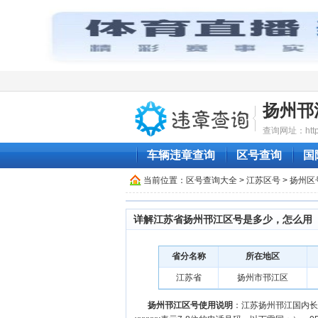
扬州邗
查询网址：http:/
车辆违章查询
区号查询
国
当前位置：
区号查询大全
>
江苏区号
>
扬州区
详解江苏省扬州邗江区号是多少，怎么用
省分名称
所在地区
江苏省
扬州市邗江区
扬州邗江区号使用说明
：江苏扬州邗江国内长途