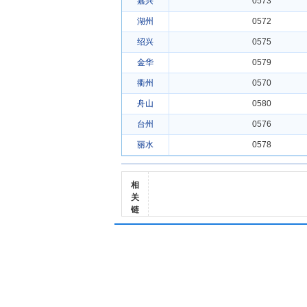
嘉兴
0573
湖州
0572
绍兴
0575
金华
0579
衢州
0570
舟山
0580
台州
0576
丽水
0578
相
关
链