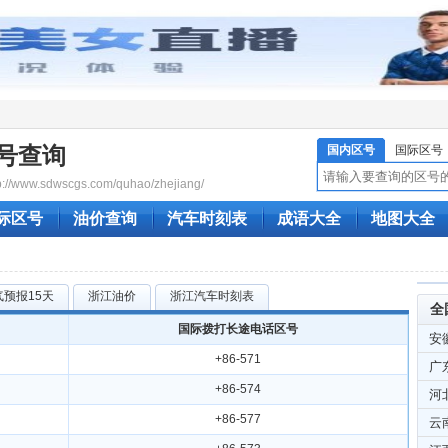
号查询
国内区号
国际区号
/www.sdwscgs.com/quhao/zhejiang/
际区号
油价查询
汽车时刻表
成语大全
地图大全
预报15天
浙江油价
浙江汽车时刻表
全
国际拨打长途电话区号
安
+86-571
广
+86-574
河
+86-577
云