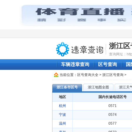
浙江区
查询网址：http:/
车辆违章查询
区号查询
国
当前位置：
区号查询大全
> 浙江区号查询 >
浙江各市区号
浙江地图全图
浙江天气
地区
国内长途电话区号
杭州
0571
宁波
0574
温州
0577