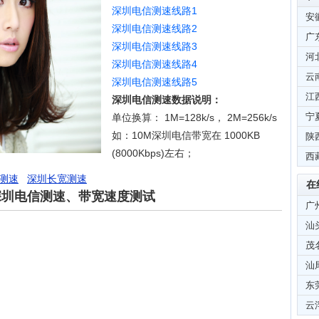
深圳电信测速线路1
安
深圳电信测速线路2
广
深圳电信测速线路3
河
深圳电信测速线路4
云
深圳电信测速线路5
江
深圳电信测速数据说明：
宁
单位换算： 1M=128k/s， 2M=256k/s
如：10M深圳电信带宽在 1000KB
陕
(8000Kbps)左右；
西
测速
深圳长宽测速
在
深圳电信测速、带宽速度测试
广
汕
茂
汕
东
云