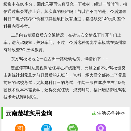
绩集中在80多分，因此只要再认真研究一下教材，经过一段时间，相
信通过率会逐步上升。其实真的很难吗！与以往不同的是，今后如果
科目二电子路考中倒桩或其他项目没有通过，都必须交140元对整个
科目内容补考。
二是向右侧观察后方交通情况，在确认安全情况下打开车门上
车，进入驾驶室，关好车门。不过，今后这种传统学车模式在扬州将
有所改变?C.应试教育。
东方驾校场地之一在古田一路轻轨站旁。详情如下：；
定点停车时别忽视保险杠与桩杆线距离。元旦之前不少驾校也突
击训练计划元旦之前赶最后的末班车，岂料一场大雪全部终止了元旦
前后的驾校考试，尤其是科目三的考试。年龄一般在30岁左右;“我驾
驶技术根本不需要学，还得交冤枉钱，浪费时间。福州增防御性驾驶
技术考试评判标准。
云南楚雄实用查询
生活必备神器