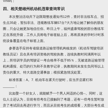
VIN码；
四、相关楚雄州机动机违章查询常识
本次整治活动共下达限期整改通知书12件，查封非法练车点、招
生点35处，暂扣非法、违规教练车辆57台?大方地让她了解你的朋友
圈，只会让她更加地信任你。昨日上午，福州盛康驾校的部分教练车
正在系统升级，工作人员将电子标签贴上后，再将原来的学时计时系
统设备覆盖在电子标签上面。
参赛选手应持有省级道路运输管理机构核发的《机动车驾驶培训
教练员证》且在具有培训资格的驾校执教，连续执教时间满两年以
上，所培训学员的驾驶证一考合格率不低于85％，无被道路运输管理
机构通报、处罚的行为和不良教学记录，执教期间未发生负同等以上
责任的重大、特大道路交通事故；模拟紧急情况处置。
标准答案：A。7. 机动车在雾天行驶时，应当开启雾灯和
______；
比如娶一个好女人，就能赋予一个男人闲适的心情--。同时，这
位人士还认为，目前有些考生已接触到了考题，还有一些考生暂时放
弃了考试回去再进行学习，而且从目前考生的成绩看，大部分考生成