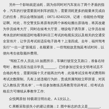
另外一个影响就是油耗，因为你同时对汽车发出了两个矛盾的指
令，汽车的行驶需要面对刹车的阻力，需要消耗更多的能量来完成自
己的任务，所以会增加油耗；0871-8240228。记者：你能给办驾驶
证啊。对此，市交警支队将原有的两个体检站搬出原场地，将其改建
为学员候考大厅，同时在候考大厅里，增设电子诱导屏，让学员在候
考休息的时候能适时地看到科目三考试的电视实况以及相关的交通安
全宣传片，让学员考试前适应电子路考？上涨四成。去年，福州驾考
实行“一出一进”新规后，名额紧张，一些驾校故意拖延考试时间，以
便向考生收取额外费用。
"驾校工作人员说;10.如图所示，车辆行驶至交叉路口，准备右转
弯时，教练员应当提示学员______。已经参加过安全文明考试且不
合格的考生，需要间隔十天才能再次约考，此项考试没有考试费用和
考试次数限制。凡有上述违规行为的，责成所属驾校立即辞退，对其
记入教练员“黑名单”，一年后参加教练员再教育培训考试，经考试合
格后方可继续从事教学工作;
众悦网原创 转载请注明出处。A.1次以上。
C.果断采取损失小的避让措施；2. 图中标志的含义是______。