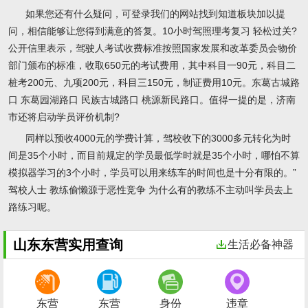
如果您还有什么疑问，可登录我们的网站找到知道板块加以提
问，相信能够让您得到满意的答复。10小时驾照理考复习 轻松过关?
公开信里表示，驾驶人考试收费标准按照国家发展和改革委员会物价
部门颁布的标准，收取650元的考试费用，其中科目一90元，科目二
桩考200元、九项200元，科目三150元，制证费用10元。东葛古城路
口 东葛园湖路口 民族古城路口 桃源新民路口。值得一提的是，济南
市还将启动学员评价机制?
同样以预收4000元的学费计算，驾校收下的3000多元转化为时
间是35个小时，而目前规定的学员最低学时就是35个小时，哪怕不算
模拟器学习的3个小时，学员可以用来练车的时间也是十分有限的。”
驾校人士 教练偷懒源于恶性竞争 为什么有的教练不主动叫学员去上
路练习呢。
山东东营实用查询
生活必备神器
东营
东营
身份
违章