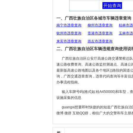
开始查询
一、广西壮族自治区各城市车辆违章查询
南宁市违章查询
柳州市违章查询
桂林市违
钦州市违章查询
贵港市违章查询
玉林市违
来宾市违章查询
崇左市违章查询
二、广西壮族自治区车辆违规查询使用说
广西壮族自治区公安厅高速公路交通警察总队
速公路收费查询、高速公路监控测速点、高速公
最新版高速公路地图以及各个地区()路段的国道
询，广西交通违章查询，违章代码查询等丰富信
办事流程指南。
输入车牌号码(格式如:桂A450000)和车
设施采集的信息
guangxi想要即时快捷的的知道广西壮族
微博 微群 互助QQ群，相信广大的交警和车主