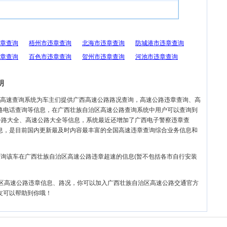
章查询
梧州市违章查询
北海市违章查询
防城港市违章查询
章查询
百色市违章查询
贺州市违章查询
河池市违章查询
明
高速查询系统为车主们提供广西高速公路路况查询，高速公路违章查询、高
路电话查询等信息，在广西壮族自治区高速公路查询系统中用户可以查询到
公路大全、高速公路大全等信息，系统最近还增加了广西电子警察违章查
息，是目前国内更新最及时内容最丰富的全国高速违章查询综合业务信息和
型，查询该车在广西壮族自治区高速公路违章超速的信息(暂不包括各市自行安装
自治区高速公路违章信息、路况，你可以加入广西壮族自治区高速公路交通官方
朋友可以帮助到你哦！