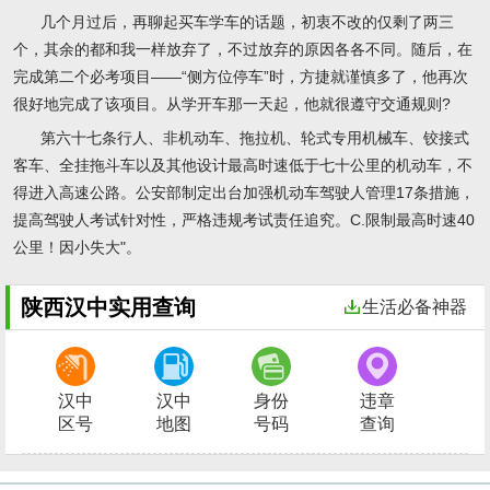
几个月过后，再聊起买车学车的话题，初衷不改的仅剩了两三
个，其余的都和我一样放弃了，不过放弃的原因各各不同。随后，在
完成第二个必考项目——“侧方位停车”时，方捷就谨慎多了，他再次
很好地完成了该项目。从学开车那一天起，他就很遵守交通规则?
第六十七条行人、非机动车、拖拉机、轮式专用机械车、铰接式
客车、全挂拖斗车以及其他设计最高时速低于七十公里的机动车，不
得进入高速公路。公安部制定出台加强机动车驾驶人管理17条措施，
提高驾驶人考试针对性，严格违规考试责任追究。C.限制最高时速40
公里！因小失大"。
陕西汉中实用查询
生活必备神器
汉中
汉中
身份
违章
区号
地图
号码
查询