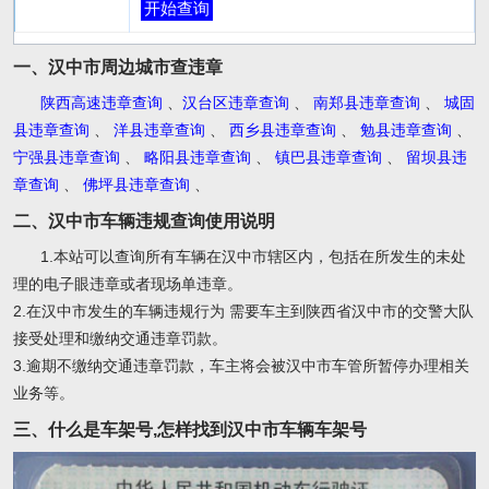
开始查询
一、汉中市周边城市查违章
陕西高速违章查询
、
汉台区违章查询
、
南郑县违章查询
、
城固
县违章查询
、
洋县违章查询
、
西乡县违章查询
、
勉县违章查询
、
宁强县违章查询
、
略阳县违章查询
、
镇巴县违章查询
、
留坝县违
章查询
、
佛坪县违章查询
、
二、汉中市车辆违规查询使用说明
1.本站可以查询所有车辆在汉中市辖区内，包括在所发生的未处
理的电子眼违章或者现场单违章。
2.在汉中市发生的车辆违规行为 需要车主到陕西省汉中市的交警大队
接受处理和缴纳交通违章罚款。
3.逾期不缴纳交通违章罚款，车主将会被汉中市车管所暂停办理相关
业务等。
三、什么是车架号,怎样找到汉中市车辆车架号