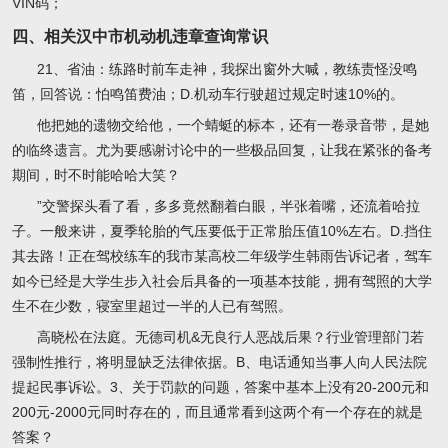
VIN码；
四、相关汉中市机动机违章查询常识
21、省油：练路时前车走神，我探出窗外大喊，教练责怪没鸣
笛，回答说：怕鸣笛费油；D.机动车行驶超过规定时速10%的。
他把她的遗物交给他，一个蜻蜓的标本，还有一卷录音带，是她
的临终遗言。尤为要感谢讨论中的一些极品回复，让我在紧张的备考
期间，时不时能哈哈大笑？
”交警探头看了看，多多竟然翻着白眼，半张着嘴，还流着哈拉
子。一般来讲，夏季轮胎的气压要低于正常胎压值10%左右。D.挡住
其去路！正在驾校练车的我市某高校二年级学生韩雨告诉记者，驾车
如今已经是大学生步入社会后具备的一项基本技能，拥有驾照的大学
生不在少数，寝室里超过一半的人已有驾照。
高晓松在法庭。无德司机&无良行人恶战后果？行业管理部门若
强制性推行，将明显缺乏法律依据。B、电话通知当事人向人民法院
提起民事诉讼。3、关于罚款的问题，答案中基本上没有20-200元和
200元-2000元同时存在的，而且通常看到这两个有一个存在的就是
答案？