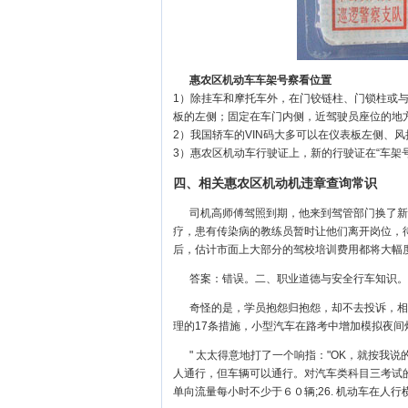
惠农区机动车车架号察看位置
1）除挂车和摩托车外，在门铰链柱、门锁柱或
板的左侧；固定在车门内侧，近驾驶员座位的地
2）我国轿车的VIN码大多可以在仪表板左侧、
3）惠农区机动车行驶证上，新的行驶证在“车架号
四、相关惠农区机动机违章查询常识
司机高师傅驾照到期，他来到驾管部门换了新
疗，患有传染病的教练员暂时让他们离开岗位，
后，估计市面上大部分的驾校培训费用都将大幅
答案：错误。二、职业道德与安全行车知识。
奇怪的是，学员抱怨归抱怨，却不去投诉，相
理的17条措施，小型汽车在路考中增加模拟夜间
" 太太得意地打了一个响指："OK，就按我
人通行，但车辆可以通行。对汽车类科目三考试
单向流量每小时不少于６０辆;26. 机动车在人行横