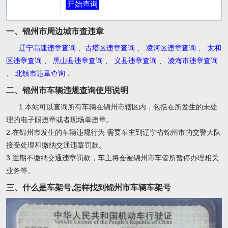
开始查询
一、锦州市周边城市查违章
辽宁高速违章查询
、
古塔区违章查询
、
凌河区违章查询
、
太和
区违章查询
、
黑山县违章查询
、
义县违章查询
、
凌海市违章查询
、
北镇市违章查询
、
二、锦州市车辆违规查询使用说明
1.本站可以查询所有车辆在锦州市辖区内，包括在所发生的未处
理的电子眼违章或者现场单违章。
2.在锦州市发生的车辆违规行为 需要车主到辽宁省锦州市的交警大队
接受处理和缴纳交通违章罚款。
3.逾期不缴纳交通违章罚款，车主将会被锦州市车管所暂停办理相关
业务等。
三、什么是车架号,怎样找到锦州市车辆车架号