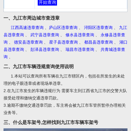
开始查询
一、九江市周边城市查违章
江西高速违章查询
、
庐山区违章查询
、
浔阳区违章查询
、
九江
县违章查询
、
武宁县违章查询
、
修水县违章查询
、
永修县违章查
询
、
德安县违章查询
、
星子县违章查询
、
都昌县违章查询
、
湖口
县违章查询
、
彭泽县违章查询
、
瑞昌市违章查询
、
共青城违章查
询
、
二、九江市车辆违规查询使用说明
1.本站可以查询所有车辆在九江市辖区内，包括在所发生的未处
理的电子眼违章或者现场单违章。
2.在九江市发生的车辆违规行为 需要车主到江西省九江市的交警大队
接受处理和缴纳交通违章罚款。
3.逾期不缴纳交通违章罚款，车主将会被九江市车管所暂停办理相关
业务等。
三、什么是车架号,怎样找到九江市车辆车架号