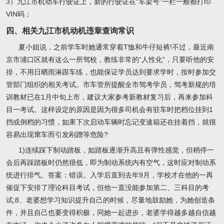
3）九江市机动车行驶证上，新的行驶证在“车架号”一栏一般都打印
VIN码；
四、相关九江市机动机违章查询常识
夏小姐说，之前学车时她通常穿着T恤和牛仔短裤!不过，最近南
京市浦口区就有这么一所驾校，教练非常的“人性化”，只要听他的安
排，不用日晒雨淋跟车练，也能保证学员达到要求学时，按时参加交
管部门组织的相关考试。市车管所提醒全市驾考学员，驾考新规的培
训教材已在1月中旬上市，建议大家参考新教材复习后，再来参加科
目一考试。这样设定的原因是因为很多司机会有驻车时把档位挂到1
挡或倒档的习惯，如果下次启动车辆时忘记变速箱还在挂着挡，就很
容易出现窜车而引发剐蹭等危险?
1)连续踩下制动踏板，如踏板逐渐升高且有弹性感觉，但稍停一
会后再踩踏板时仍然很低，即为制动系统内有空气，这时应对制动系
统进行排气。答案：错误。入学后直到去年9月，学校才在他的一再
催促下安排了理论科目考试，但他一直没能参加第二、三科目的考
试;8、老婆想学习知识提升自己的时候，尽量地鼓励她，为她创造条
件，并且自己也要变得积极，同她一起进步，老婆学得越多越自信越