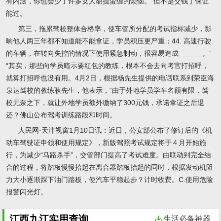
有内涵，你也会少了许多女人胡搅蛮缠的烦恼。“但不是交钱了保证
能过。
第三，拖累驾校整体合格率，使车管所分配的考试指标减少，影
响他人两三年都不知道能不能拿证，学员积压更严重；44. 高速行驶
的车辆，在转向失控的情况下使用紧急制动，很容易造成______。”
“其实，那些向学员暗示要红包的教练，根本不会去向考官打招呼，
就算打招呼也没有用。4月2日，根据杨先生提供的电话联系到荣臣海
泉达驾校的教练耿先生，他表示，“由于外地学员学车名额有限，驾
校无奈之下，就让外地学员额外缴纳了300元钱，承诺拿证之后退
还？佛山公布驾考训练路段和时间。
人民网·天津视窗1月10日讯：近日，公安部公布了修订后的《机
动车驾驶证申领和使用规定》，新版驾照考试规定将于４月开始施
行，为减少“马路杀手”，交管部门提高了考试难度。由联动到完全结
合的过程，将踏板慢慢拾起在离合器踏板抬起的同时，根据发动机阻
力大小逐渐踩下油门踏板，使汽车平稳起步？计时收费。C.使用危险
报警闪光灯。
江西九江实用查询
生活必备神器