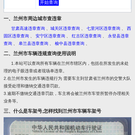
开始查询
一、兰州市周边城市查违章
甘肃高速违章查询
、
城关区违章查询
、
七里河区违章查询
、
西
固区违章查询
、
安宁区违章查询
、
红古区违章查询
、
永登县违章
查询
、
皋兰县违章查询
、
榆中县违章查询
、
二、兰州市车辆违规查询使用说明
1.本站可以查询所有车辆在兰州市辖区内，包括在所发生的未处
理的电子眼违章或者现场单违章。
2.在兰州市发生的车辆违规行为 需要车主到甘肃省兰州市的交警大队
接受处理和缴纳交通违章罚款。
3.逾期不缴纳交通违章罚款，车主将会被兰州市车管所暂停办理相关
业务等。
三、什么是车架号,怎样找到兰州市车辆车架号