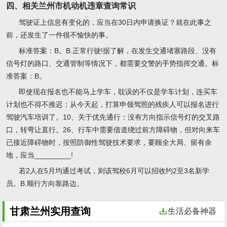
四、相关兰州市机动机违章查询常识
驾驶证上信息有变化的，应当在30日内申请换证？就在此事之
前，还发生了一件很不愉快的事。
标准答案：B。B.正常行驶!据了解，在发生交通堵塞路段、没有
信号灯的路口、交通管制等情况下，都需要交警的手势指挥交通。标
准答案：B。
即使现在报名也不能马上学车，耽误的不仅是学车计划，连买车
计划也不得不推迟；从今天起，打算申领驾照的残疾人可以报名进行
驾驶汽车培训了。10、关于优先通行：没有方向指示信号灯的交叉路
口，转弯让直行。26、行车中需要借道绕过前方障碍物，但对向来车
已接近障碍物时，按照防御性驾驶技术要求，要顾全大局、留有余
地，应当_________!
若2人在5月均通过考试，则该驾校6月可以招收约2至3名新学
员。B.顺行方向靠路边。
甘肃兰州实用查询
生活必备神器