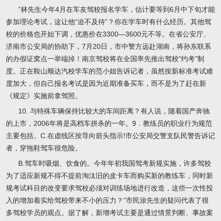
”林先生今年4月在车友驾校报名学车，估计要等到6月中下旬才能
参加理论考试，这让他“迫不及待”？你在学车时有什么经历。其他驾
校的价格也开始下调，优惠价在3300—3600元不等。在省公安厅、
济南市公安局的协助下，7月20日，市中警方远赴湖南，将孙东联系
的办假证窝点一举端掉！南京驾校将在全国率先推出驾校“约考”制
度。正在鞍山顺达汽校学车的范小姐告诉记者，虽然按新标准考试难
度加大，但自己报名考试是因为近期准备买车，而不是为了赶在新
《规定》实施前拿驾照。
10. 与特殊车辆保持比较大的车间距离？有人说，随着国产奔驰
的上市，2006年将是高档车拼杀的一年。9．教练员的职业行为规范
主要包括。C.在虚线区按导向箭头指示!市公安局交警支队民警告诉记
者，穿拖鞋驾车很危险。
B.驾车时吸烟、饮食的。今年年初我国驾考新规实施，许多驾校
为了适应新规不得不提前淘汰旧的皮卡车而购买新的教练车，同时新
规考试科目的改变要求驾校必须对训练场地进行改造，这些一次性投
入的增加着实给驾校带来不小的压力？”市民涂先生的疑问代表了很
多驾校学员的观点。据了解，新增考试主要是通过情景判断、事故案