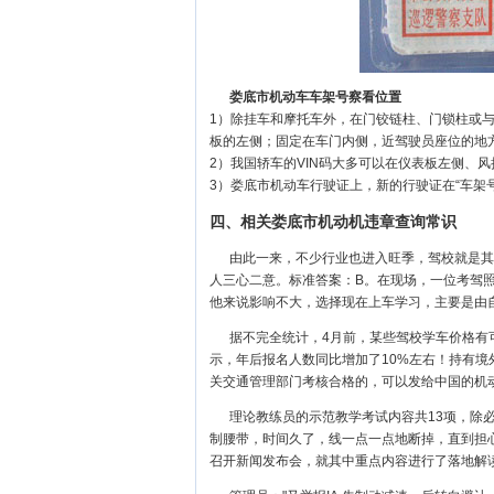
娄底市机动车车架号察看位置
1）除挂车和摩托车外，在门铰链柱、门锁柱或
板的左侧；固定在车门内侧，近驾驶员座位的地
2）我国轿车的VIN码大多可以在仪表板左侧、
3）娄底市机动车行驶证上，新的行驶证在“车架号
四、相关娄底市机动机违章查询常识
由此一来，不少行业也进入旺季，驾校就是其
人三心二意。标准答案：B。在现场，一位考驾
他来说影响不大，选择现在上车学习，主要是由
据不完全统计，4月前，某些驾校学车价格有
示，年后报名人数同比增加了10%左右！持有
关交通管理部门考核合格的，可以发给中国的机
理论教练员的示范教学考试内容共13项，除
制腰带，时间久了，线一点一点地断掉，直到担
召开新闻发布会，就其中重点内容进行了落地解