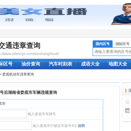
交通违章查询
国内区号
国际区号
/www.sdwscgs.com/weizhang/loudi/
际区号
油价查询
汽车时刻表
成语大全
地图大全
> 娄底机动车违章查询
号后湖南省娄底市车辆违规查询
娄底市
输入娄底市车牌号
输入娄底市行驶证车架号4位
说明