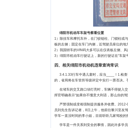
绵阳市机动车车架号察看位置
1）除挂车和摩托车外，在门铰链柱、门锁柱或
板的左侧；固定在车门内侧，近驾驶员座位的地
2）我国轿车的VIN码大多可以在仪表板左侧、
3）绵阳市机动车行驶证上，新的行驶证在“车架号
四、相关绵阳市机动机违章查询常识
3.4.1.33行车中遇儿童时，应当____
的，省局将在车管所等级评定中实行一票否决。手
在堵车的交叉路口绿灯亮时，车辆不得驶入交叉
挥官明确表示“如果你不懂意大利语，那么你的驾
严禁强制或变相强制提供服务并收费。2012-
员刘先生告诉记者，8日上午，他前往黎川至友驾
学车一直没时间的李小姐，目前听听几家驾校的
学车是一件关系到安全的事情，因此许多学员