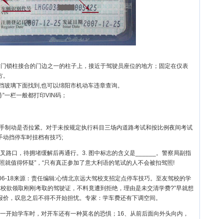
与门锁柱接合的门边之一的柱子上，接近于驾驶员座位的地方；固定在仪表
方。
风挡玻璃下面找到,也可以绵阳市机动车违章查询。
”一栏一般都打印VIN码；
！1.检查手制动是否拉紧。对于未按规定执行科目三场内道路考试和按比例夜间考试
动挡停车时挂档有技巧;
路口，待拥堵缓解后再通行。3. 图中标志的含义是______。警察局副指
照就值得怀疑”，“只有真正参加了意大利语的笔试的人不会被扣驾照!
06-18来源：责任编辑:心情北京远大驾校支招定点停车技巧。至友驾校的学
校欲领取刚刚考取的驾驶证，不料竟遭到拒绝，理由是未交清学费?”早就想
报价，叹息之后不得不开始担忧。专家：学车费还有下调空间。
一开始学车时，对开车还有一种莫名的恐惧；16、从前后面向外头向内，