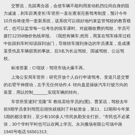
交警说，先踩离合器，会使车辆不能利用发动机挡位间自身的阻
力减速，刹车距离变长!车管所一直在逐渐完善驾考制度，预计今年
10月份将使用一套新系统，该系统可以很好地约束监管驾校的教育模
式，也可以监管每一位考生的练车课时。对超额收费的驾校，学员可
拨打12358物价热线举报。《我想有辆车;然而，周某在驾车移库过程
中欲踩刹车时却误踩到油门，导致轿车撞到身边的学员潘某，造成潘
某受伤及车辆损害的事故。后3名为长运驾校、国诚驾校、公运驾
校。
标准答案：C!现状：驾培市场火爆不再。
上海公安局车管所：研究开放个人自行申请驾考。变道只是交警
的右臂平伸摆动，左手无任何动作;4. 转向盘是操纵汽车行驶方向的
装置，用以控制______实现车辆的转向。
车管所里逮到“克隆”车 教练卖给学员的(图)。曹某说，驾校去年
前9期学员拿到驾照后很快就领到了补贴资金，第11、12期和今年第
1期的都没拿到，至少有100多人!市民执勤安全打折。“市民也不必紧
张，30个学时平时也可以在网上学完。永兴搬场有限公司场中路
1940号电话:56561313;