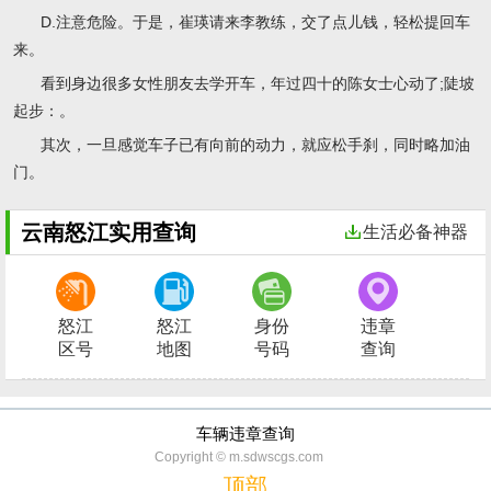
D.注意危险。于是，崔瑛请来李教练，交了点儿钱，轻松提回车
来。
看到身边很多女性朋友去学开车，年过四十的陈女士心动了;陡坡
起步：。
其次，一旦感觉车子已有向前的动力，就应松手刹，同时略加油
门。
云南怒江实用查询
生活必备神器
怒江
怒江
身份
违章
区号
地图
号码
查询
车辆违章查询
Copyright © m.sdwscgs.com
顶部