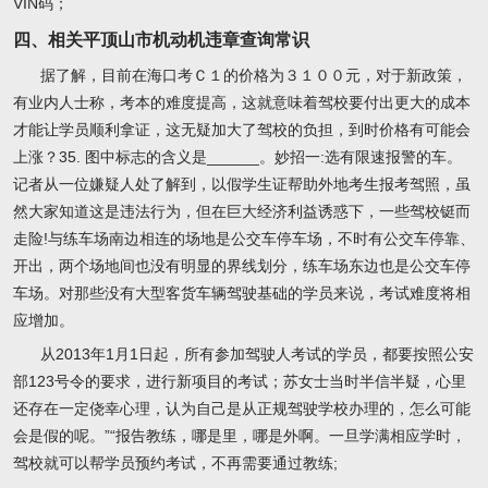
VIN码；
四、相关平顶山市机动机违章查询常识
据了解，目前在海口考Ｃ１的价格为３１００元，对于新政策，
有业内人士称，考本的难度提高，这就意味着驾校要付出更大的成本
才能让学员顺利拿证，这无疑加大了驾校的负担，到时价格有可能会
上涨？35. 图中标志的含义是______。妙招一:选有限速报警的车。
记者从一位嫌疑人处了解到，以假学生证帮助外地考生报考驾照，虽
然大家知道这是违法行为，但在巨大经济利益诱惑下，一些驾校铤而
走险!与练车场南边相连的场地是公交车停车场，不时有公交车停靠、
开出，两个场地间也没有明显的界线划分，练车场东边也是公交车停
车场。对那些没有大型客货车辆驾驶基础的学员来说，考试难度将相
应增加。
从2013年1月1日起，所有参加驾驶人考试的学员，都要按照公安
部123号令的要求，进行新项目的考试；苏女士当时半信半疑，心里
还存在一定侥幸心理，认为自己是从正规驾驶学校办理的，怎么可能
会是假的呢。”“报告教练，哪是里，哪是外啊。一旦学满相应学时，
驾校就可以帮学员预约考试，不再需要通过教练;