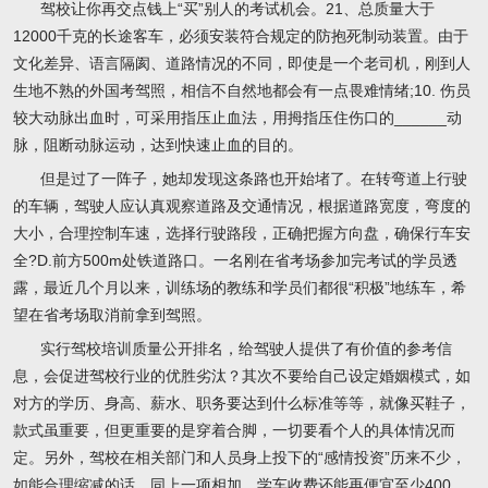
驾校让你再交点钱上“买”别人的考试机会。21、总质量大于
12000千克的长途客车，必须安装符合规定的防抱死制动装置。由于
文化差异、语言隔阂、道路情况的不同，即使是一个老司机，刚到人
生地不熟的外国考驾照，相信不自然地都会有一点畏难情绪;10. 伤员
较大动脉出血时，可采用指压止血法，用拇指压住伤口的______动
脉，阻断动脉运动，达到快速止血的目的。
但是过了一阵子，她却发现这条路也开始堵了。在转弯道上行驶
的车辆，驾驶人应认真观察道路及交通情况，根据道路宽度，弯度的
大小，合理控制车速，选择行驶路段，正确把握方向盘，确保行车安
全?D.前方500m处铁道路口。一名刚在省考场参加完考试的学员透
露，最近几个月以来，训练场的教练和学员们都很“积极”地练车，希
望在省考场取消前拿到驾照。
实行驾校培训质量公开排名，给驾驶人提供了有价值的参考信
息，会促进驾校行业的优胜劣汰？其次不要给自己设定婚姻模式，如
对方的学历、身高、薪水、职务要达到什么标准等等，就像买鞋子，
款式虽重要，但更重要的是穿着合脚，一切要看个人的具体情况而
定。另外，驾校在相关部门和人员身上投下的“感情投资”历来不少，
如能合理缩减的话，同上一项相加，学车收费还能再便宜至少400