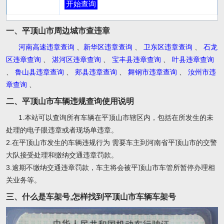
开始查询
一、平顶山市周边城市查违章
河南高速违章查询
、
新华区违章查询
、
卫东区违章查询
、
石龙
区违章查询
、
湛河区违章查询
、
宝丰县违章查询
、
叶县违章查询
、
鲁山县违章查询
、
郏县违章查询
、
舞钢市违章查询
、
汝州市违
章查询
、
二、平顶山市车辆违规查询使用说明
1.本站可以查询所有车辆在平顶山市辖区内，包括在所发生的未
处理的电子眼违章或者现场单违章。
2.在平顶山市发生的车辆违规行为 需要车主到河南省平顶山市的交警
大队接受处理和缴纳交通违章罚款。
3.逾期不缴纳交通违章罚款，车主将会被平顶山市车管所暂停办理相
关业务等。
三、什么是车架号,怎样找到平顶山市车辆车架号