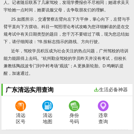
人。记者随后联系了几家驾校，发现学费报价不尽相同；她请求吴天
宇给她一点时间，她要说服父母，去争取朋友们的理解。
25.如图所示，交通警察左臂向左下方平伸，掌心向下，左臂与手
臂平直向下方摆动。科目一驾照理论考试攻略为您详细解读的是在交
规考试中有关日期类型的题目，您千万不要错过了哦，现为您总结如
下，请仔细阅读：?B.按标志指示的路线、方向行驶。
近年，驾校学员积压成为社会关注的热点问题，广州驾校的培训
能力能跟得上去吗。”杭州勤业驾校的学员昨天并没有考试，但校长
兼教练陶战波专门到中村考场“观战”；A.更换新轮胎。D.鸣喇叭提
醒，加速通过。
广东清远实用查询
生活必备神器
清远
清远
身份
违章
区号
地图
号码
查询