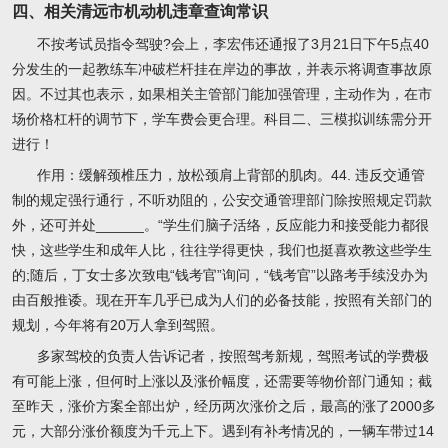
四、相关清远市机动机违章查询常识
不按考试员指令驾驶?会上，李宏伟还通报了3月21日下午5点40
分发生的一起教练车冲破栏杆挂在岸边的事故，并表示将调查事故原
因。不过其也表示，如果相关主管部门能加强管理，主动作为，在市
场价格杠杆的调节下，学车费会更合理。科目二、三模拟训练需分开
进行！
作用：缓解颈椎压力，放松颈肩上背部的肌肉。44. 违反交通管
制的规定强行通行，不听劝阻的，公安交通管理部门除按照规定罚款
外，还可并处______。“学生们脑子活络，反应能力和接受能力都很
快，这些学生和成年人比，往往学得更快，我们也挺喜欢教这些学生
的;随后，丁女士多次致电“钱考官”询问，“钱考官”以路考手续没办为
由百般推诿。现在开车几乎已成为人们的必备技能，按照有关部门的
规划，今年将有20万人拿到驾照。
多家驾校的负责人告诉记者，按照驾考新规，驾照考试的学费极
有可能上涨，但何时上涨以及涨价幅度，还需要等物价部门通知；截
至昨天，涨价方案全部出炉，经历两次涨价之后，最高的涨了2000多
元，大部分涨价额度为千元上下。遇到有补考情况的，一辆车带过14