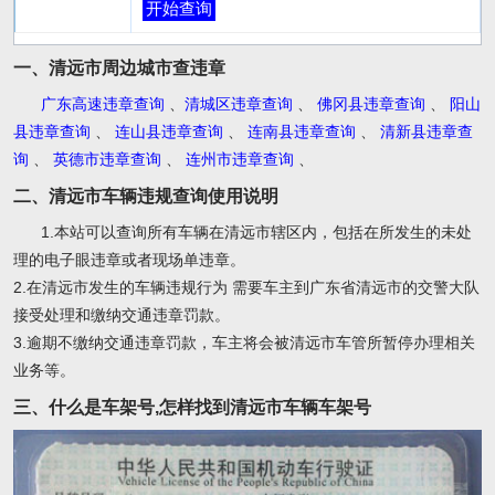
开始查询
一、清远市周边城市查违章
广东高速违章查询
、
清城区违章查询
、
佛冈县违章查询
、
阳山
县违章查询
、
连山县违章查询
、
连南县违章查询
、
清新县违章查
询
、
英德市违章查询
、
连州市违章查询
、
二、清远市车辆违规查询使用说明
1.本站可以查询所有车辆在清远市辖区内，包括在所发生的未处
理的电子眼违章或者现场单违章。
2.在清远市发生的车辆违规行为 需要车主到广东省清远市的交警大队
接受处理和缴纳交通违章罚款。
3.逾期不缴纳交通违章罚款，车主将会被清远市车管所暂停办理相关
业务等。
三、什么是车架号,怎样找到清远市车辆车架号