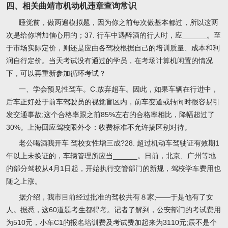
四、相关曲靖市机动机违章查询常识
睡觉前，做两遍模拟题，因为你之前每次做基本都过，所以这两
次是给你增加信心用的；37. 行车中遇醉酒的行人时，应______。至
于市场实际定价，则还是应由各驾校根据自己的培训质量、成本和利
润自行定价。当天考试没有通过的学员，在考场计算机闲置的情况
下，可以再重新参加循环考试？
一、学会预见性驾车。C.放弃超车。因此，如果车辆在行进中，
后车正好处于前车驾驶员的视觉盲区内，前车变道或转向时很容易引
发交通事故;这个合格率跟之前85%左右的合格率相比，降幅超过了
30%。上海回应驾校限外令：收费标准不允许搞区别对待。
老公喝酒我开车 驾校女性增三成?28. 超过机动车驾驶证有效期1
年以上未换证的，车辆管理所应当______。日前，北京、广州等地
的部分驾校从4月1日起，开始执行交管部门的新规，驾校学车费用也
随之上涨。
据介绍，我市目前经过批准的驾校共有８家;——于是他有了女
人。据悉，这60道题考生都得考。记者了解到，公安部门的考试费用
为510元，小车C1的报名培训费及考试费加起来为3110元;辰不是个