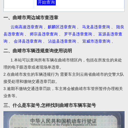
开始查询
一、曲靖市周边城市查违章
云南高速违章查询
、
麒麟区违章查询
、
马龙县违章查询
、
陆良
县违章查询
、
师宗县违章查询
、
罗平县违章查询
、
富源县违章查
询
、
会泽县违章查询
、
沾益县违章查询
、
宣威市违章查询
、
二、曲靖市车辆违规查询使用说明
1.本站可以查询所有车辆在曲靖市辖区内，包括在所发生的未处
理的电子眼违章或者现场单违章。
2.在曲靖市发生的车辆违规行为 需要车主到云南省曲靖市的交警大队
接受处理和缴纳交通违章罚款。
3.逾期不缴纳交通违章罚款，车主将会被曲靖市车管所暂停办理相关
业务等。
三、什么是车架号,怎样找到曲靖市车辆车架号