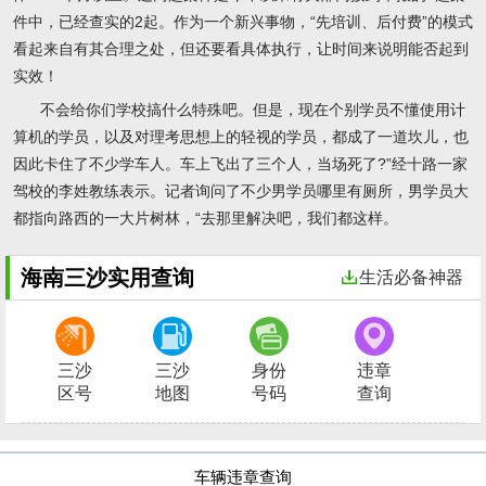
件中，已经查实的2起。作为一个新兴事物，“先培训、后付费”的模式
看起来自有其合理之处，但还要看具体执行，让时间来说明能否起到
实效！
不会给你们学校搞什么特殊吧。但是，现在个别学员不懂使用计
算机的学员，以及对理考思想上的轻视的学员，都成了一道坎儿，也
因此卡住了不少学车人。车上飞出了三个人，当场死了?”经十路一家
驾校的李姓教练表示。记者询问了不少男学员哪里有厕所，男学员大
都指向路西的一大片树林，“去那里解决吧，我们都这样。
海南三沙实用查询
生活必备神器
三沙
三沙
身份
违章
区号
地图
号码
查询
车辆违章查询