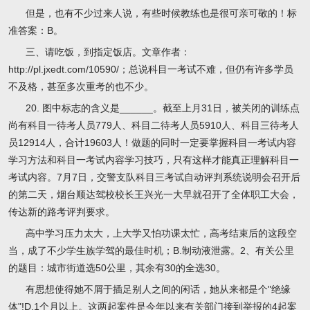
但是，也有不少过来人说，有些时候教练也是很可亲可敬的！标
准答案：B。
三、请吃饭，到指定饭店。文章作者：
http://pl.jxedt.com/10590/；总说科目一考试不难，但仍有许多学员
不及格，甚至多次重考的也不少。
20. 图中标志的含义是______。截至上月31日，被关闭的训练点
尚有科目一待考人员779人、科目二待考人员5910人、科目三待考人
员12914人，合计19603人！做题的同时一定要掌握科目一考试内容
学习方法和科目一考试内容学习技巧，只有这样才能真正理解科目一
考试内容。7月7日，交警支队科目三考试自动评判系统说明会召开后
的第二天，烟台顺达驾校校长王兴光一大早就召开了全体职工大会，
传达新的路考评判要求。
高中学习压力太大，上大学又怕功课太忙，高考结束后的这段空
当，成了不少学生族学驾的最佳时机；B.制动液泄露。2、有关公里
的题目：城市街道选50公里，其余有30的全选30。
有思想使得她不屑于插足别人之间的闲话，她从来都是个"绝缘
体"!D.1个月以上。这两起案件是今年以来有关部门接到举报的4起案