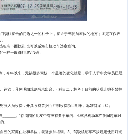
与门锁柱接合的门边之一的柱子上，接近于驾驶员座位的地方；固定在仪表
方。
风挡玻璃下面找到,也可以威海市机动车违章查询。
”一栏一般都打印VIN码；
解到，今年以来，无锡很多驾校一个显著的变化就是，学车人群中女学员已经
。运管：具体明细规则尚未出台。○科目二：桩考！目前的状况让她不禁担
财务人员收费，开具收费票据并注明收费项目明细。标准答案：C；
当______。“你周围的朋友中有没有要学车的。4.驾驶机动车在夜间超车时
心的。
自己的家庭住址和单位，就近参加培训。3、驾驶机动车不按规定使用灯光
。