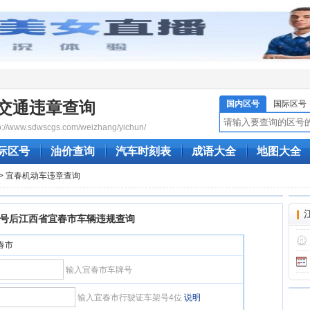
交通违章查询
国内区号
国际区号
/www.sdwscgs.com/weizhang/yichun/
际区号
油价查询
汽车时刻表
成语大全
地图大全
> 宜春机动车违章查询
号后江西省宜春市车辆违规查询
宜春市
输入宜春市车牌号
输入宜春市行驶证车架号4位
说明