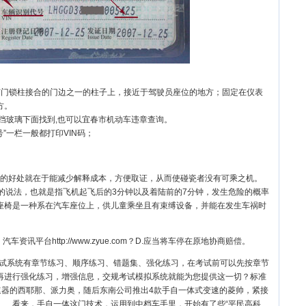
与门锁柱接合的门边之一的柱子上，接近于驾驶员座位的地方；固定在仪表
方。
风挡玻璃下面找到,也可以宜春市机动车违章查询。
”一栏一般都打印VIN码；
的好处就在于能减少解释成本，方便取证，从而使碰瓷者没有可乘之机。
的说法，也就是指飞机起飞后的3分钟以及着陆前的7分钟，发生危险的概率
全座椅是一种系在汽车座位上，供儿童乘坐且有束缚设备，并能在发生车祸时
讯平台http://www.zyue.com？D.应当将车停在原地协商赔偿。
考试系统有章节练习、顺序练习、错题集、强化练习，在考试前可以先按章节
再进行强化练习，增强信息，交规考试模拟系统就能为您提供这一切？标准
速器的西耶那、派力奥，随后东南公司推出4款手自一体式变速的菱帅，紧接
……看来，手自一体这门技术，运用到中档车手里，开始有了些“平民高科