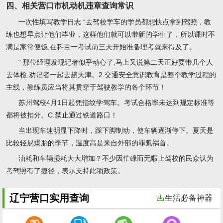
四、相关营口市机动机违章查询常识
一次性填写教学日志 “去驾校学车的学员都想快点拿到驾照，教
练也想早点让他们毕业，这样他们就可以带新的学生了，所以课时不
满是家常便饭;在科目一考试前三天开始准备理考就来得及了。
” 那位经理发现记者似乎动心了,马上又说第二天正好要带几个人
去体检,劝记者一起去趟天津。2.交通安全意识教育是整个教学过程的
主线，教练员应当将其贯穿于驾驶教学的各个环节！
苏州驾校4月1日起凭指纹学驾车。考试合格率未达到规定标准等
都将被扣分。C.禁止通过铁道路口！
当出现车速明显下降时，踩下脚制动，使车辆逐渐停下。夏天是
比较轻易爆胎的季节，温度高是来自外部的罪魁祸首。
油耗和车辆损耗大大增加？不少因忙碌而无暇上驾校的民众认为
考驾照有了捷径，表示支持此项政策。
辽宁营口实用查询
生活必备神器