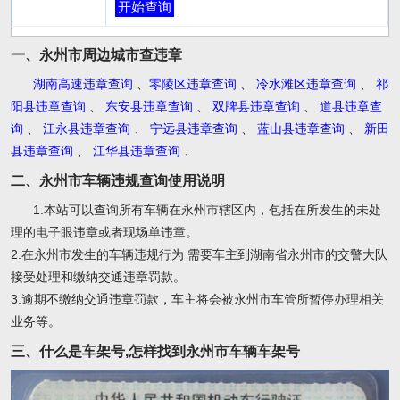
开始查询
一、永州市周边城市查违章
湖南高速违章查询
、
零陵区违章查询
、
冷水滩区违章查询
、
祁
阳县违章查询
、
东安县违章查询
、
双牌县违章查询
、
道县违章查
询
、
江永县违章查询
、
宁远县违章查询
、
蓝山县违章查询
、
新田
县违章查询
、
江华县违章查询
、
二、永州市车辆违规查询使用说明
1.本站可以查询所有车辆在永州市辖区内，包括在所发生的未处
理的电子眼违章或者现场单违章。
2.在永州市发生的车辆违规行为 需要车主到湖南省永州市的交警大队
接受处理和缴纳交通违章罚款。
3.逾期不缴纳交通违章罚款，车主将会被永州市车管所暂停办理相关
业务等。
三、什么是车架号,怎样找到永州市车辆车架号