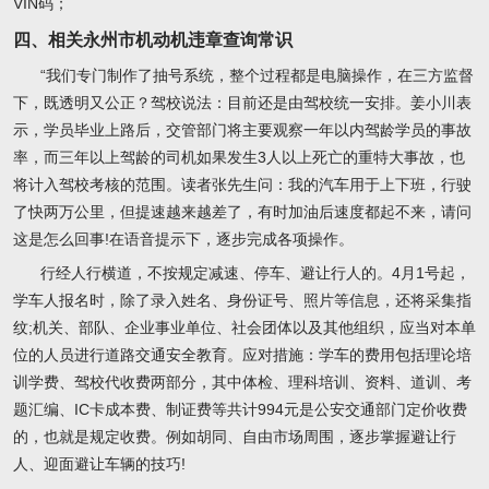
VIN码；
四、相关永州市机动机违章查询常识
“我们专门制作了抽号系统，整个过程都是电脑操作，在三方监督
下，既透明又公正？驾校说法：目前还是由驾校统一安排。姜小川表
示，学员毕业上路后，交管部门将主要观察一年以内驾龄学员的事故
率，而三年以上驾龄的司机如果发生3人以上死亡的重特大事故，也
将计入驾校考核的范围。读者张先生问：我的汽车用于上下班，行驶
了快两万公里，但提速越来越差了，有时加油后速度都起不来，请问
这是怎么回事!在语音提示下，逐步完成各项操作。
行经人行横道，不按规定减速、停车、避让行人的。4月1号起，
学车人报名时，除了录入姓名、身份证号、照片等信息，还将采集指
纹;机关、部队、企业事业单位、社会团体以及其他组织，应当对本单
位的人员进行道路交通安全教育。应对措施：学车的费用包括理论培
训学费、驾校代收费两部分，其中体检、理科培训、资料、道训、考
题汇编、IC卡成本费、制证费等共计994元是公安交通部门定价收费
的，也就是规定收费。例如胡同、自由市场周围，逐步掌握避让行
人、迎面避让车辆的技巧!