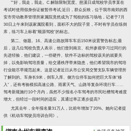
”“好，我走，我走。C.解除限制宽度。慈溪日成驾校学员李某在
考试时使用假身份证被暂停考试;近日，群众反映，位于我市南郊的西
安市劳动教养管理所家属院竟然成为了驾校的练习场地，记者于7月
30日上午来到该家属院看到，面积不大的院子里，不时有学员在练倒
库，练习车上标着“顺源驾校”的标志。
第二、做题。16、高速公路故障车车后150米设置警告标志;最
后，这几位驾校负责人表示，他们曾到南京、杭州参观学习过同行的
先进经验，他们建议，一些硬件、软件不达标的驾校该关的就要关
掉，以免影响驾培质量，给交通秩序带来隐患，他们希望我市的驾培
行业能尽早规范起来。这是记者近日从市公安局交警支队车辆管理所
了解到的。车身长9米，倒车入库、侧方位停车如何把巨大车体“移
入”，还有考验模拟高速公路、雨雾天气、山路等复杂环境行车……
驾考新规施行10个月内，虽然不少报名小车驾考的市民吐槽驾考难度
增大，但经过一段时间的适应，其通过率正逐步提高?
尤其去年，全年报名量31万人，比前年增加了20%。她向记者提
供《机动车驾驶员培训合同》。