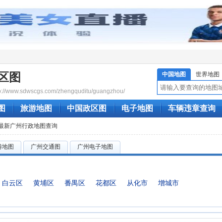
区图
中国地图
世界地图
/www.sdwscgs.com/zhengquditu/guangzhou/
图
旅游地图
中国政区图
电子地图
车辆违章查询
 最新广州行政地图查询
游地图
广州交通图
广州电子地图
白云区
黄埔区
番禺区
花都区
从化市
增城市