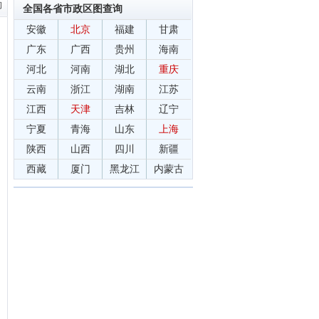
询
全国各省市政区图查询
安徽
北京
福建
甘肃
广东
广西
贵州
海南
河北
河南
湖北
重庆
云南
浙江
湖南
江苏
江西
天津
吉林
辽宁
宁夏
青海
山东
上海
陕西
山西
四川
新疆
西藏
厦门
黑龙江
内蒙古