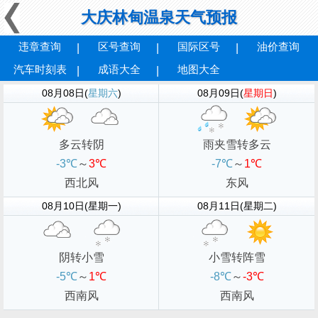
大庆林甸温泉天气预报
违章查询
区号查询
国际区号
油价查询
汽车时刻表
成语大全
地图大全
08月08日(
星期六
)
08月09日(
星期日
)
多云转阴
雨夹雪转多云
-3℃
～
3℃
-7℃
～
1℃
西北风
东风
08月10日(星期一)
08月11日(星期二)
阴转小雪
小雪转阵雪
-5℃
～
1℃
-8℃
～
-3℃
西南风
西南风