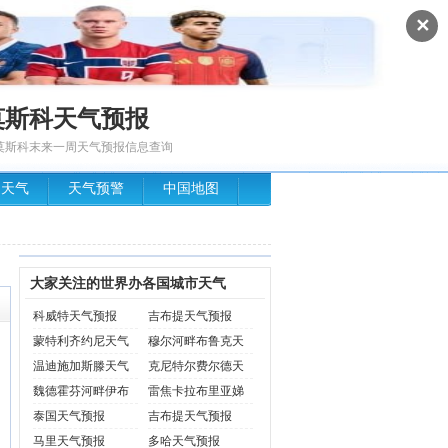
✕
莫斯科天气预报
莫斯科末来一周天气预报信息查询
场天气
天气预警
中国地图
大家关注的世界办各国城市天气
科威特天气预报
吉布提天气预报
蒙特利齐约尼天气
穆尔河畔布鲁克天
预报
气预
温迪施加斯滕天气
克尼特尔费尔德天
预报
气预
魏德霍芬河畔伊布
雷焦卡拉布里亚娣
斯天
天气
泰国天气预报
吉布提天气预报
马里天气预报
多哈天气预报