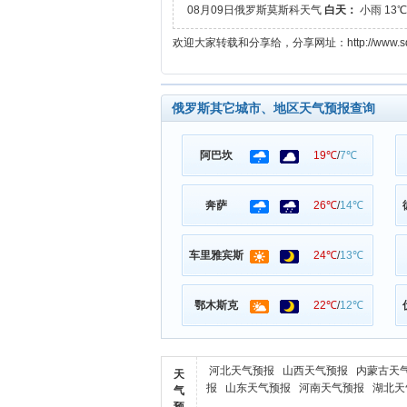
08月09日俄罗斯莫斯科天气
白天：
小雨 13
欢迎大家转载和分享给，分享网址：http://www.sdwscgs.
俄罗斯其它城市、地区天气预报查询
阿巴坎
19℃
/
7℃
奔萨
26℃
/
14℃
车里雅宾斯
24℃
/
13℃
鄂木斯克
22℃
/
12℃
河北天气预报
山西天气预报
内蒙古天
天
报
山东天气预报
河南天气预报
湖北天
气