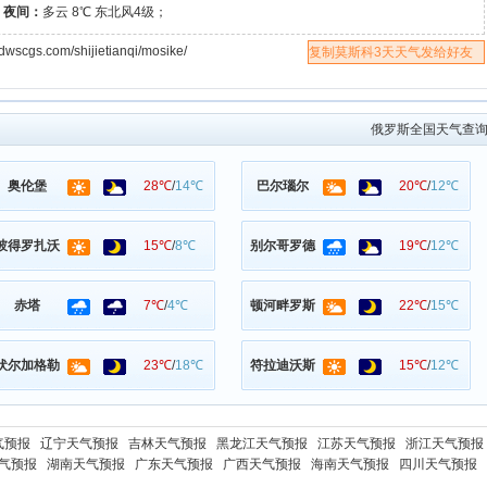
℃
夜间：
多云 8℃ 东北风4级；
com/shijietianqi/mosike/
复制莫斯科3天天气发给好友
俄罗斯全国天气查
奥伦堡
28℃
/
14℃
巴尔瑙尔
20℃
/
12℃
彼得罗扎沃
15℃
/
8℃
别尔哥罗德
19℃
/
12℃
赤塔
7℃
/
4℃
顿河畔罗斯
22℃
/
15℃
伏尔加格勒
23℃
/
18℃
符拉迪沃斯
15℃
/
12℃
气预报
辽宁天气预报
吉林天气预报
黑龙江天气预报
江苏天气预报
浙江天气预报
气预报
湖南天气预报
广东天气预报
广西天气预报
海南天气预报
四川天气预报