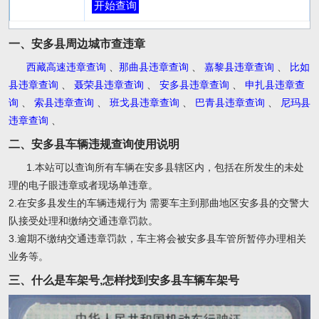
开始查询
一、安多县周边城市查违章
西藏高速违章查询
、
那曲县违章查询
、
嘉黎县违章查询
、
比如
县违章查询
、
聂荣县违章查询
、
安多县违章查询
、
申扎县违章查
询
、
索县违章查询
、
班戈县违章查询
、
巴青县违章查询
、
尼玛县
违章查询
、
二、安多县车辆违规查询使用说明
1.本站可以查询所有车辆在安多县辖区内，包括在所发生的未处
理的电子眼违章或者现场单违章。
2.在安多县发生的车辆违规行为 需要车主到那曲地区安多县的交警大
队接受处理和缴纳交通违章罚款。
3.逾期不缴纳交通违章罚款，车主将会被安多县车管所暂停办理相关
业务等。
三、什么是车架号,怎样找到安多县车辆车架号