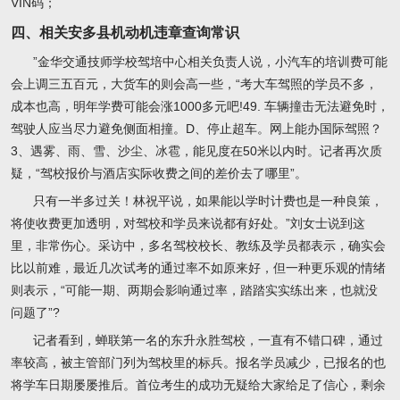
VIN码；
四、相关安多县机动机违章查询常识
”金华交通技师学校驾培中心相关负责人说，小汽车的培训费可能
会上调三五百元，大货车的则会高一些，“考大车驾照的学员不多，
成本也高，明年学费可能会涨1000多元吧!49. 车辆撞击无法避免时，
驾驶人应当尽力避免侧面相撞。D、停止超车。网上能办国际驾照？
3、遇雾、雨、雪、沙尘、冰雹，能见度在50米以内时。记者再次质
疑，“驾校报价与酒店实际收费之间的差价去了哪里”。
只有一半多过关！林祝平说，如果能以学时计费也是一种良策，
将使收费更加透明，对驾校和学员来说都有好处。”刘女士说到这
里，非常伤心。采访中，多名驾校校长、教练及学员都表示，确实会
比以前难，最近几次试考的通过率不如原来好，但一种更乐观的情绪
则表示，“可能一期、两期会影响通过率，踏踏实实练出来，也就没
问题了”?
记者看到，蝉联第一名的东升永胜驾校，一直有不错口碑，通过
率较高，被主管部门列为驾校里的标兵。报名学员减少，已报名的也
将学车日期屡屡推后。首位考生的成功无疑给大家给足了信心，剩余