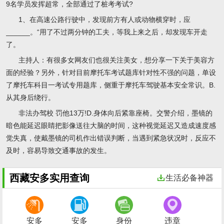
9名学员发挥超常，全部通过了桩考考试?
1、在高速公路行驶中，发现前方有人或动物横穿时，应
______。“用了不过两分钟的工夫，等我上来之后，却发现车开走
了。
主持人：有很多女网友们也很关注美女，想分享一下关于美容方
面的经验？另外，针对目前摩托车考试题库针对性不强的问题，单设
了摩托车科目一考试专用题库，侧重于摩托车驾驶基本安全常识。B.
从其身后绕行。
非法办驾校 罚他13万!D.身体向后紧靠座椅。交警介绍，墨镜的
暗色能延迟眼睛把影像送往大脑的时间，这种视觉延迟又造成速度感
觉失真，使戴墨镜的司机作出错误判断，当遇到紧急状况时，反应不
及时，容易导致交通事故的发生。
西藏安多实用查询
生活必备神器
安多
安多
身份
违章