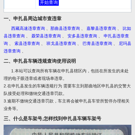
开始查询
一、申扎县周边城市查违章
西藏高速违章查询
、
那曲县违章查询
、
嘉黎县违章查询
、
比如
县违章查询
、
聂荣县违章查询
、
安多县违章查询
、
申扎县违章查
询
、
索县违章查询
、
班戈县违章查询
、
巴青县违章查询
、
尼玛县
违章查询
、
二、申扎县车辆违规查询使用说明
1.本站可以查询所有车辆在申扎县辖区内，包括在所发生的未处
理的电子眼违章或者现场单违章。
2.在申扎县发生的车辆违规行为 需要车主到那曲地区申扎县的交警大
队接受处理和缴纳交通违章罚款。
3.逾期不缴纳交通违章罚款，车主将会被申扎县车管所暂停办理相关
业务等。
三、什么是车架号,怎样找到申扎县车辆车架号