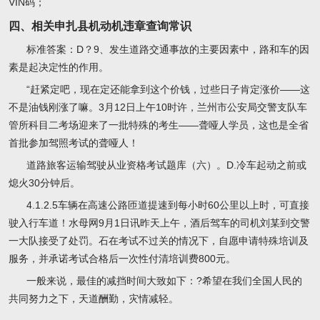
VIN码；
四、相关申扎县机动机违章查询常识
标准答案：D？9、发生道路交通事故的主要因素中，路和车的因
素是起决定性的作用。
“赶紧定吧，现在定还能拿到这个价钱，过些日子肯定涨价——这
不是油钱刚涨了嘛。3月12日上午10时许，兰州市公安局交警支队车
管所科目二考场迎来了一批特殊的考生——聋哑人学员，这也是全省
首批参加驾照考试的聋哑人！
道路旅客运输驾驶从业资格考试题库（六）。D.冷车起动之前或
熄火30分钟后。
4.1.2.5车辆在高速公路匝道提速到每小时60公里以上时，可直接
驶入行车道！水母网9月1日讯昨天上午，酒后驾车的司机刘某到交警
一大队接受了处罚。石在考试不过关的情况下，自愿申请特殊培训及
服务，并承诺考试合格后一次性付清培训费800元。
一般来说，最佳的减挡时间大致如下：?希望在我们全国人民的
共同努力之下，天道酬勤，灾情减轻。