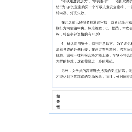
“考试难度要加大”、“学费要涨”……诸如此
错;”为1岁的宝宝购买一个车载儿童安全座椅，
转向器、灯光失效。
在此之前已经报名和通过审核，或者已经开始
顺行方向靠路中央。标准答案：C。据悉，本次
构，符合参评资格的有73所!
4、确认周围安全，特别注意后方。为了避免
沿着弯道的外侧行驶，在通过右弯道时，汽车应
脱检、漏检一律补检合格才能上路，车辆不符合
怎样的标准，这都需要进一步的规范。
另外，女学员的高跟鞋会把脚的支点抬高，无
才能达到正常踩踏的制动效果，而且，长时间穿
相
关
链