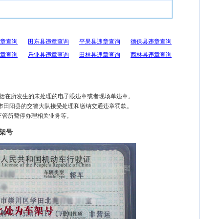
章查询
田东县违章查询
平果县违章查询
德保县违章查询
章查询
乐业县违章查询
田林县违章查询
西林县违章查询
包括在所发生的未处理的电子眼违章或者现场单违章。
色市田阳县的交警大队接受处理和缴纳交通违章罚款。
车管所暂停办理相关业务等。
架号