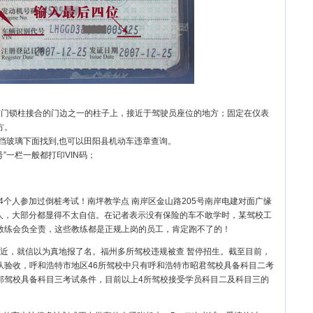
与门锁柱接合的门边之一的柱子上，接近于驾驶员座位的地方；固定在仪表
方。
风挡玻璃下面找到,也可以田阳县机动车违章查询。
”一栏一般都打印VIN码；
有4个人参加过倒桩考试！南坪教学点 南岸区金山路205号南岸电建对面广缘
试的人，大部分都显得不太自信。在记者表示没有保险的车不敢学时，某驾校工
教练会负全责，这些教练都是正规上岗的员工，肯定跑不了的！
近，就信以为真地报了名。福州多所驾校违规被查 暂停招生。截至目前，
队验收，呼和浩特市地区46所驾校中只有呼和浩特市昭君驾校具备科目二考
邦驾校具备科目三考试条件，目前以上4所驾校接受学员科目二及科目三的