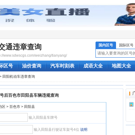
交通违章查询
国内区号
国际区号
/www.sdwscgs.com/weizhang/tianyang/
际区号
油价查询
汽车时刻表
成语大全
地图大全
> 田阳机动车违章查询
号后百色市田阳县车辆违规查询
区 > 百色市 > 田阳县
输入田阳县车牌号
输入田阳县行驶证车架号4位
说明