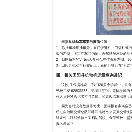
田阳县机动车车架号察看位置
1）除挂车和摩托车外，在门铰链柱、门锁柱或
板的左侧；固定在车门内侧，近驾驶员座位的地
2）我国轿车的VIN码大多可以在仪表板左侧、
3）田阳县机动车行驶证上，新的行驶证在“车架号
四、相关田阳县机动机违章查询常识
”刘先生气愤地说，“我们20多个学员中，只
驾校二楼 62805533。记者注意到，等待考
作人员赶紧给记者打包票说，如果教练车出事，
因为当时没有数据作对比，觉得报名点离自己
经过自治区交管总队和呼和浩特市公安局交管支
试条件，呼和浩特市圆顺达驾校、金荣驾校、盛
报名考试？