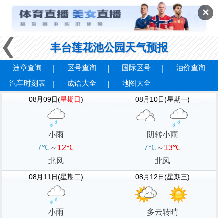
✕
丰台莲花池公园天气预报
违章查询
区号查询
国际区号
油价查询
汽车时刻表
成语大全
地图大全
08月09日(
星期日
)
08月10日(星期一)
小雨
阴转小雨
7℃
～
12℃
7℃
～
13℃
北风
北风
08月11日(星期二)
08月12日(星期三)
小雨
多云转晴