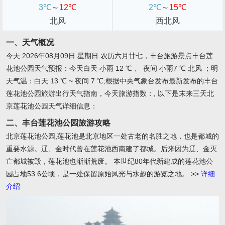
3℃
～
12℃
2℃
～
15℃
北风
西北风
一、天气概况
今天 2026年08月09日 星期日 农历六月廿七，丰台旅游景点丰台莲
花池公园天气预报：今天白天 小雨 12 ℃ 、 夜间 小雨7 ℃ 北风 ；明
天气温：白天 13 ℃ ~ 夜间 7 ℃;根据中央气象台发布最新发布的丰台
莲花池公园旅游出行天气指南，今天旅游指数：, 以下是末来三天北
京莲花池公园天气详细信息：
二、丰台莲花池公园旅游攻略
北京莲花池公园,莲花池是北京地区一处古老的名胜之地，也是都城的
重要水源。辽、金时代曾在莲花池西南建了都城。后来因为辽、金灭
亡都城被毁，莲花池也渐渐荒废。 本世纪80年代新建成的莲花池公
园占地53.6公顷，是一处保留原始凤光与水趣的游览之地。
>>
详细
介绍