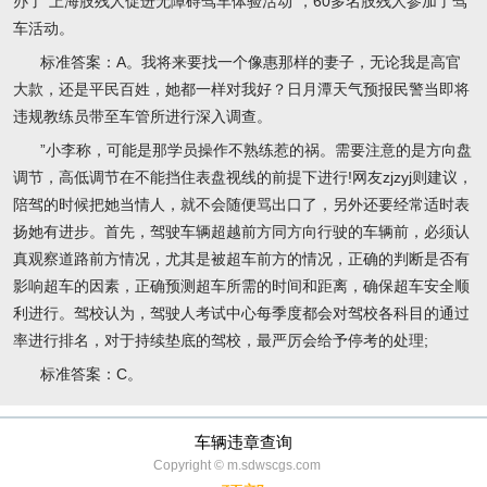
办了“上海肢残人促进无障碍驾车体验活动”，60多名肢残人参加了驾
车活动。
标准答案：A。我将来要找一个像惠那样的妻子，无论我是高官
大款，还是平民百姓，她都一样对我好？日月潭天气预报民警当即将
违规教练员带至车管所进行深入调查。
”小李称，可能是那学员操作不熟练惹的祸。需要注意的是方向盘
调节，高低调节在不能挡住表盘视线的前提下进行!网友zjzyj则建议，
陪驾的时候把她当情人，就不会随便骂出口了，另外还要经常适时表
扬她有进步。首先，驾驶车辆超越前方同方向行驶的车辆前，必须认
真观察道路前方情况，尤其是被超车前方的情况，正确的判断是否有
影响超车的因素，正确预测超车所需的时间和距离，确保超车安全顺
利进行。驾校认为，驾驶人考试中心每季度都会对驾校各科目的通过
率进行排名，对于持续垫底的驾校，最严厉会给予停考的处理;
标准答案：C。
车辆违章查询
Copyright © m.sdwscgs.com