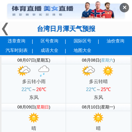
✕
台湾日月潭天气预报
违章查询
区号查询
国际区号
油价查询
汽车时刻表
成语大全
地图大全
08月07日(星期五)
08月08日(
星期六
)
多云转小雨
多云转晴
22℃
～
26℃
22℃
～
25℃
东风
东风
08月09日(
星期日
)
08月10日(星期一)
晴
晴