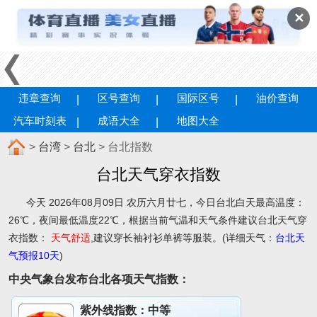
✕
违章查询
区号查询
国际区号
油价查询
汽车时刻表
成语大全
地图大全
>
台湾
>
台北
> 台北指数
台北天气穿衣指数
今天 2026年08月09日 农历六月廿七，今日台北白天最高温度：
26℃，夜间最低温度22℃，根据当前气温和天气条件建议
台北天气穿
衣指数：
天气舒适
,建议穿长袖衬衫单裤等服装。(详细天气：
台北天
气预报10天
)
中央气象台发布台北各项天气指数：
紫外线指数：
中等