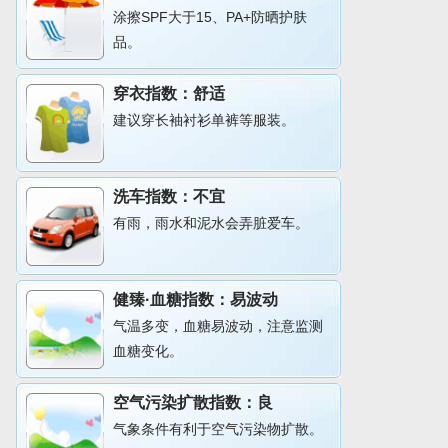
涂擦SPF大于15、PA+防晒护肤
品。
穿衣指数：
舒适
建议穿长袖衬衫单裤等服装。
洗车指数：
不宜
有雨，雨水和泥水会弄脏爱车。
健臻·血糖指数：
易波动
气温多变，血糖易波动，注意监测
血糖变化。
空气污染扩散指数：
良
气象条件有利于空气污染物扩散。