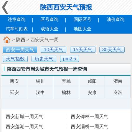
陕西西安天气预报
违章查询
区号查询
国际区号
油价查询
汽车时刻表
成语大全
地图大全
>
陕西
> 西安天气一周
西安一周天气
10天天气
15天天气
30天天气
天气指数
历史天气
pm2.5
陕西西安市周边城市天气预报一周查询
西安
铜川
宝鸡
咸阳
渭南
延安
汉中
榆林
安康
商洛
西安新城一周天气
西安碑林一周天气
西安莲湖一周天气
西安灞桥一周天气