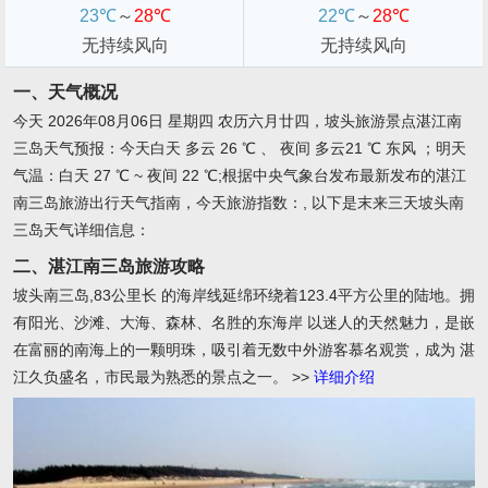
23℃
～
28℃
22℃
～
28℃
无持续风向
无持续风向
一、天气概况
今天 2026年08月06日 星期四 农历六月廿四，坡头旅游景点湛江南
三岛天气预报：今天白天 多云 26 ℃ 、 夜间 多云21 ℃ 东风 ；明天
气温：白天 27 ℃ ~ 夜间 22 ℃;根据中央气象台发布最新发布的湛江
南三岛旅游出行天气指南，今天旅游指数：, 以下是末来三天坡头南
三岛天气详细信息：
二、湛江南三岛旅游攻略
坡头南三岛,83公里长 的海岸线延绵环绕着123.4平方公里的陆地。拥
有阳光、沙滩、大海、森林、名胜的东海岸 以迷人的天然魅力，是嵌
在富丽的南海上的一颗明珠，吸引着无数中外游客慕名观赏，成为 湛
江久负盛名，市民最为熟悉的景点之一。
>>
详细介绍