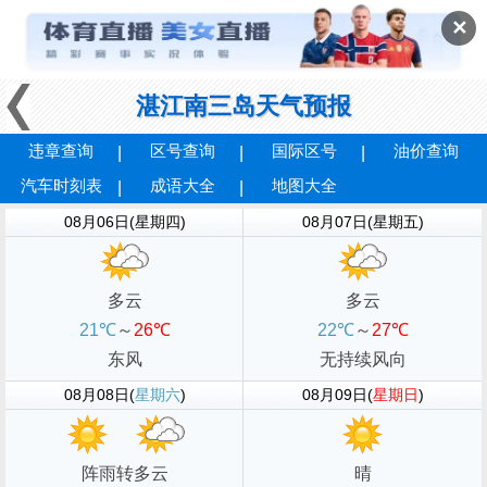
✕
湛江南三岛天气预报
违章查询
区号查询
国际区号
油价查询
汽车时刻表
成语大全
地图大全
08月06日(星期四)
08月07日(星期五)
多云
多云
21℃
～
26℃
22℃
～
27℃
东风
无持续风向
08月08日(
星期六
)
08月09日(
星期日
)
阵雨转多云
晴