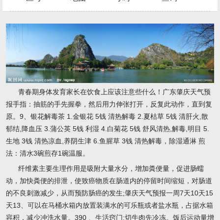
青春期身体发育家长在饮食上应该注意些什么！广东肇庆天气预
报手指：抽筋的手先握拳，然后用力伸张打开，反复此动作，直到复
原。9、银花解毒茶 1.金银花 5钱 清热解毒 2.夏枯草 5钱 清肝火,散
郁结,降血压 3.蒲公英 5钱 利湿 4.白菊花 5钱 舒风清热,解毒,明目 5.
生地 3钱 清热凉血,养阴生津 6.鱼腥草 3钱 清热解毒，除湿通淋 煎
法：清水3碗煎存1碗温服。
纤维素主要生理作用是吸附大量水分，增加粪便量，促进肠蠕
动，加快粪便的排泄，使致癌物质在肠道内的停留时间缩短，对肠道
的不良刺激减少，从而预防肠癌的发生;肇庆天气预报一周7天10天15
天13、可以在马桶水箱内放置装满水的可乐瓶或者盐水瓶，占据水箱
容积，减少冲洗水量。390 、生活窍门:切牛肉先冷冻。饭后运动量增