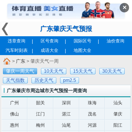
✕
广东肇庆天气预报
违章查询
区号查询
国际区号
油价查询
汽车时刻表
成语大全
地图大全
>
广东
> 肇庆天气一周
肇庆一周天气
10天天气
15天天气
30天天气
天气指数
历史天气
pm2.5
广东肇庆市周边城市天气预报一周查询
广州
韶关
深圳
珠海
汕头
佛山
江门
湛江
茂名
肇庆
惠州
梅州
汕尾
河源
阳江