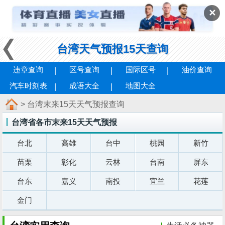
✕
台湾天气预报15天查询
违章查询
区号查询
国际区号
油价查询
汽车时刻表
成语大全
地图大全
> 台湾末来15天天气预报查询
台湾省各市末来15天天气预报
台北
高雄
台中
桃园
新竹
苗栗
彰化
云林
台南
屏东
台东
嘉义
南投
宜兰
花莲
金门