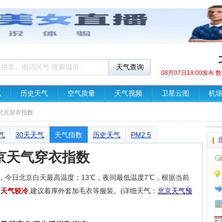
08月07日18:00发布
气
历史天气
空气质量
天气视频
卫星云图
机
 北京穿衣指数
气
30天天气
天气指数
历史天气
PM2.5
京天气穿衣指数
月廿六，今日北京白天最高温度：13℃，夜间最低温度7℃，根据当前
天气较冷
,建议着厚外套加毛衣等服装。(详细天气：
北京天气预