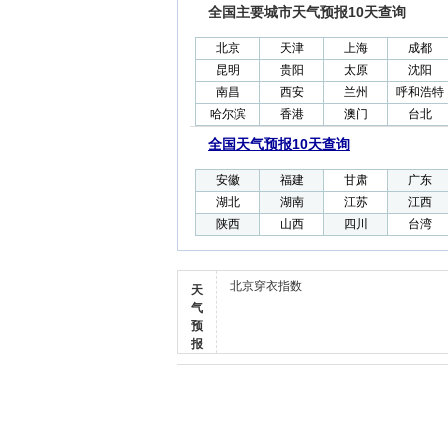
全国主要城市天气预报10天查询
北京
天津
上海
成都
昆明
贵阳
太原
沈阳
南昌
西安
兰州
呼和浩特
哈尔滨
香港
澳门
台北
全国天气预报10天查询
安徽
福建
甘肃
广东
湖北
湖南
江苏
江西
陕西
山西
四川
台湾
北京穿衣指数
天
气
预
报