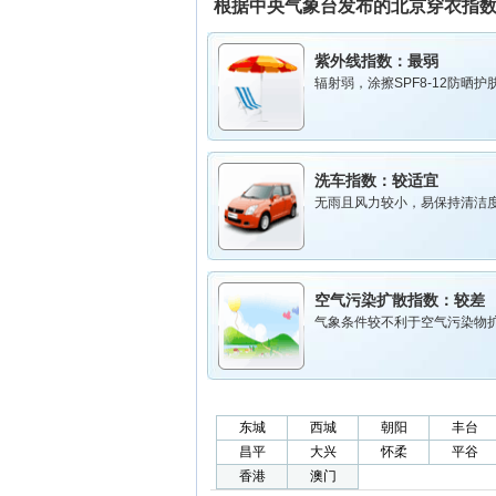
根据中央气象台发布的北京穿衣指
紫外线指数：
最弱
辐射弱，涂擦SPF8-12防晒护
洗车指数：
较适宜
无雨且风力较小，易保持清洁
空气污染扩散指数：
较差
气象条件较不利于空气污染物
东城
西城
朝阳
丰台
昌平
大兴
怀柔
平谷
香港
澳门