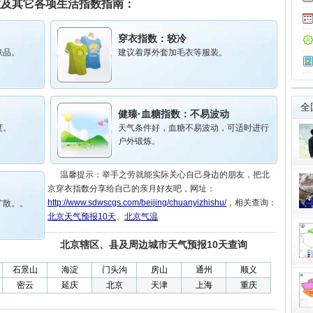
数及其它各项生活指数指南：
穿衣指数：
较冷
肤品。
建议着厚外套加毛衣等服装。
全
健臻·血糖指数：
不易波动
度。
天气条件好，血糖不易波动，可适时进行
户外锻炼。
温馨提示：举手之劳就能实际关心自己身边的朋友，把北
京穿衣指数分享给自己的亲月好友吧，网址：
http://www.sdwscgs.com/beijing/chuanyizhishu/
，相关查询：
扩散。。
北京天气预报10天
、
北京气温
北京辖区、县及周边城市天气预报10天查询
石景山
海淀
门头沟
房山
通州
顺义
密云
延庆
北京
天津
上海
重庆