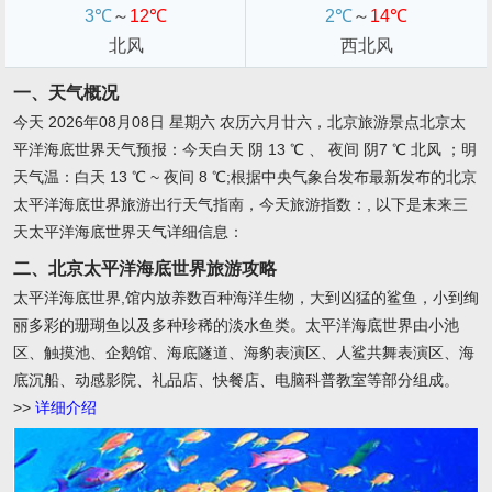
3℃
～
12℃
2℃
～
14℃
北风
西北风
一、天气概况
今天 2026年08月08日 星期六 农历六月廿六，北京旅游景点北京太
平洋海底世界天气预报：今天白天 阴 13 ℃ 、 夜间 阴7 ℃ 北风 ；明
天气温：白天 13 ℃ ~ 夜间 8 ℃;根据中央气象台发布最新发布的北京
太平洋海底世界旅游出行天气指南，今天旅游指数：, 以下是末来三
天太平洋海底世界天气详细信息：
二、北京太平洋海底世界旅游攻略
太平洋海底世界,馆内放养数百种海洋生物，大到凶猛的鲨鱼，小到绚
丽多彩的珊瑚鱼以及多种珍稀的淡水鱼类。太平洋海底世界由小池
区、触摸池、企鹅馆、海底隧道、海豹表演区、人鲨共舞表演区、海
底沉船、动感影院、礼品店、快餐店、电脑科普教室等部分组成。
>>
详细介绍