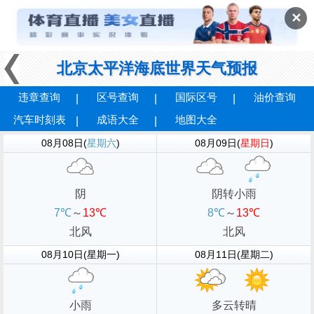
✕
北京太平洋海底世界天气预报
违章查询
区号查询
国际区号
油价查询
汽车时刻表
成语大全
地图大全
08月08日(
星期六
)
08月09日(
星期日
)
阴
阴转小雨
7℃
～
13℃
8℃
～
13℃
北风
北风
08月10日(星期一)
08月11日(星期二)
小雨
多云转晴