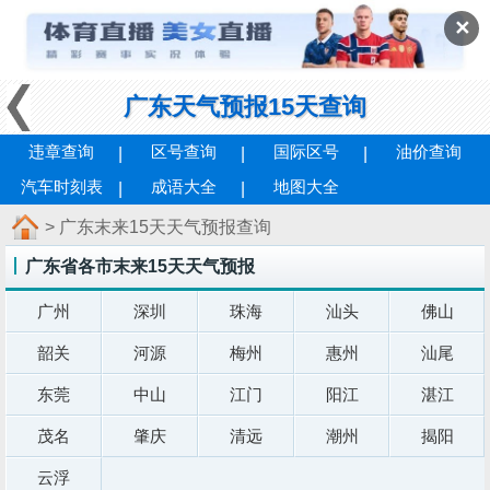
✕
广东天气预报15天查询
违章查询
区号查询
国际区号
油价查询
汽车时刻表
成语大全
地图大全
> 广东末来15天天气预报查询
广东省各市末来15天天气预报
广州
深圳
珠海
汕头
佛山
韶关
河源
梅州
惠州
汕尾
东莞
中山
江门
阳江
湛江
茂名
肇庆
清远
潮州
揭阳
云浮