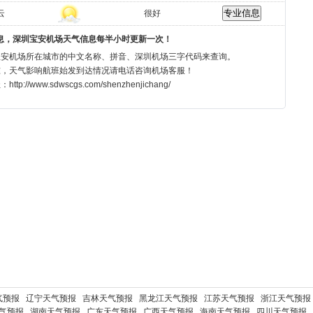
云
很好
息，深圳宝安机场天气信息每半小时更新一次！
宝安机场所在城市的中文名称、拼音、深圳机场三字代码来查询。
准，天气影响航班始发到达情况请电话咨询机场客服！
ww.sdwscgs.com/shenzhenjichang/
气预报
辽宁天气预报
吉林天气预报
黑龙江天气预报
江苏天气预报
浙江天气预报
气预报
湖南天气预报
广东天气预报
广西天气预报
海南天气预报
四川天气预报