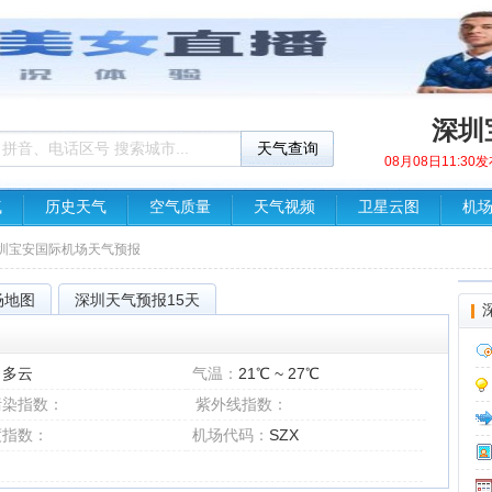
深圳
08月08日11:3
气
历史天气
空气质量
天气视频
卫星云图
机
深圳宝安国际机场天气预报
场地图
深圳天气预报15天
：
多云
气温：
21℃ ~ 27℃
污染指数：
紫外线指数：
度指数：
机场代码：
SZX