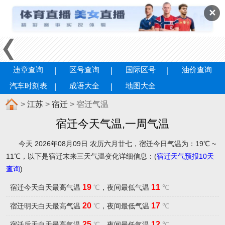
✕
违章查询
区号查询
国际区号
油价查询
汽车时刻表
成语大全
地图大全
>
江苏
>
宿迁
> 宿迁气温
宿迁今天气温,一周气温
今天 2026年08月09日 农历六月廿七，宿迁今日气温为：19℃ ~
11℃，以下是宿迁末来三天气温变化详细信息：(
宿迁天气预报10天
查询
)
19
11
宿迁今天白天最高气温
℃
，夜间最低气温
℃
20
17
宿迁明天白天最高气温
℃
，夜间最低气温
℃
25
12
宿迁后天白天最高气温
℃
，夜间最低气温
℃