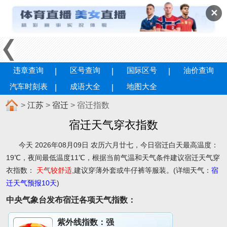
✕
违章查询
区号查询
国际区号
油价查询
汽车时刻表
成语大全
地图大全
>
江苏
>
宿迁
> 宿迁指数
宿迁天气穿衣指数
今天 2026年08月09日 农历六月廿七，今日宿迁白天最高温度：
19℃，夜间最低温度11℃，根据当前气温和天气条件建议
宿迁天气穿
衣指数：
天气较舒适
,建议穿薄外套或牛仔裤等服装。(详细天气：
宿
迁天气预报10天
)
中央气象台发布宿迁各项天气指数：
紫外线指数：
强